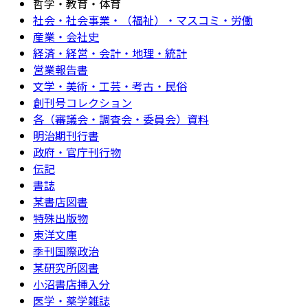
哲学・教育・体育
社会・社会事業・（福祉）・マスコミ・労働
産業・会社史
経済・経営・会計・地理・統計
営業報告書
文学・美術・工芸・考古・民俗
創刊号コレクション
各（審議会・調査会・委員会）資料
明治期刊行書
政府・官庁刊行物
伝記
書誌
某書店図書
特殊出版物
東洋文庫
季刊国際政治
某研究所図書
小沼書店挿入分
医学・薬学雑誌