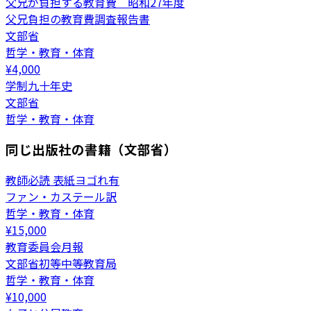
父兄が負担する教育費 昭和27年度
父兄負担の教育費調査報告書
文部省
哲学・教育・体育
¥
4,000
学制九十年史
文部省
哲学・教育・体育
同じ出版社の書籍（文部省）
教師必読 表紙ヨゴれ有
ファン・カステール訳
哲学・教育・体育
¥
15,000
教育委員会月報
文部省初等中等教育局
哲学・教育・体育
¥
10,000