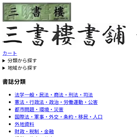
カート
分類から探す
地域から探す
書誌分類
法学一般・民法・商法・刑法・司法
憲法・行政法・政治・労働運動・公害
都市問題・環境・災害
国際法・軍事・外交・条約・移民・人口
外地資料
財政・税制・金融