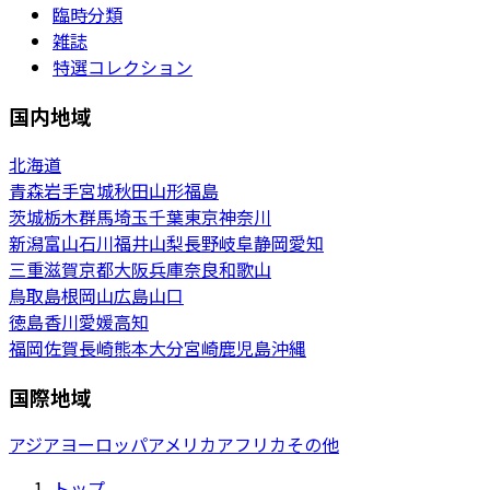
臨時分類
雑誌
特選コレクション
国内地域
北海道
青森
岩手
宮城
秋田
山形
福島
茨城
栃木
群馬
埼玉
千葉
東京
神奈川
新潟
富山
石川
福井
山梨
長野
岐阜
静岡
愛知
三重
滋賀
京都
大阪
兵庫
奈良
和歌山
鳥取
島根
岡山
広島
山口
徳島
香川
愛媛
高知
福岡
佐賀
長崎
熊本
大分
宮崎
鹿児島
沖縄
国際地域
アジア
ヨーロッパ
アメリカ
アフリカ
その他
トップ