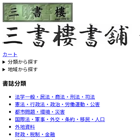
カート
分類から探す
地域から探す
書誌分類
法学一般・民法・商法・刑法・司法
憲法・行政法・政治・労働運動・公害
都市問題・環境・災害
国際法・軍事・外交・条約・移民・人口
外地資料
財政・税制・金融