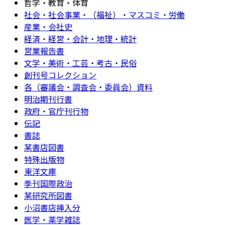
哲学・教育・体育
社会・社会事業・（福祉）・マスコミ・労働
産業・会社史
経済・経営・会計・地理・統計
営業報告書
文学・美術・工芸・考古・民俗
創刊号コレクション
各（審議会・調査会・委員会）資料
明治期刊行書
政府・官庁刊行物
伝記
書誌
某書店図書
特殊出版物
東洋文庫
季刊国際政治
某研究所図書
小沼書店挿入分
医学・薬学雑誌