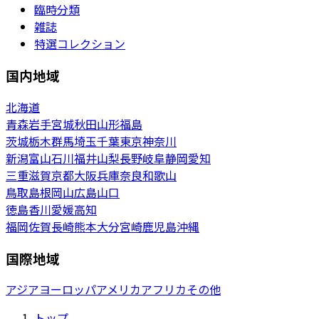
臨時分類
雑誌
特選コレクション
国内地域
北海道
青森
岩手
宮城
秋田
山形
福島
茨城
栃木
群馬
埼玉
千葉
東京
神奈川
新潟
富山
石川
福井
山梨
長野
岐阜
静岡
愛知
三重
滋賀
京都
大阪
兵庫
奈良
和歌山
鳥取
島根
岡山
広島
山口
徳島
香川
愛媛
高知
福岡
佐賀
長崎
熊本
大分
宮崎
鹿児島
沖縄
国際地域
アジア
ヨーロッパ
アメリカ
アフリカ
その他
トップ