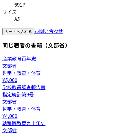
691P
サイズ
A5
お問い合わせ
カートへ入れる
同じ著者の書籍（文部省）
産業教育百年史
文部省
哲学・教育・体育
¥
5,000
学校教員調査報告書
指定統計第9号
文部省
哲学・教育・体育
¥
4,000
幼稚園教育九十年史
文部省