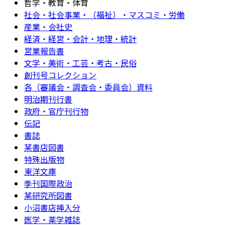
哲学・教育・体育
社会・社会事業・（福祉）・マスコミ・労働
産業・会社史
経済・経営・会計・地理・統計
営業報告書
文学・美術・工芸・考古・民俗
創刊号コレクション
各（審議会・調査会・委員会）資料
明治期刊行書
政府・官庁刊行物
伝記
書誌
某書店図書
特殊出版物
東洋文庫
季刊国際政治
某研究所図書
小沼書店挿入分
医学・薬学雑誌