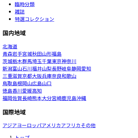
臨時分類
雑誌
特選コレクション
国内地域
北海道
青森
岩手
宮城
秋田
山形
福島
茨城
栃木
群馬
埼玉
千葉
東京
神奈川
新潟
富山
石川
福井
山梨
長野
岐阜
静岡
愛知
三重
滋賀
京都
大阪
兵庫
奈良
和歌山
鳥取
島根
岡山
広島
山口
徳島
香川
愛媛
高知
福岡
佐賀
長崎
熊本
大分
宮崎
鹿児島
沖縄
国際地域
アジア
ヨーロッパ
アメリカ
アフリカ
その他
トップ