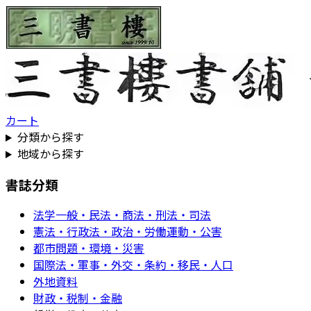
カート
分類から探す
地域から探す
書誌分類
法学一般・民法・商法・刑法・司法
憲法・行政法・政治・労働運動・公害
都市問題・環境・災害
国際法・軍事・外交・条約・移民・人口
外地資料
財政・税制・金融