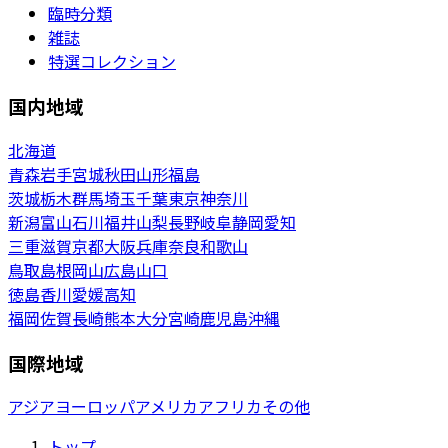
臨時分類
雑誌
特選コレクション
国内地域
北海道
青森
岩手
宮城
秋田
山形
福島
茨城
栃木
群馬
埼玉
千葉
東京
神奈川
新潟
富山
石川
福井
山梨
長野
岐阜
静岡
愛知
三重
滋賀
京都
大阪
兵庫
奈良
和歌山
鳥取
島根
岡山
広島
山口
徳島
香川
愛媛
高知
福岡
佐賀
長崎
熊本
大分
宮崎
鹿児島
沖縄
国際地域
アジア
ヨーロッパ
アメリカ
アフリカ
その他
トップ