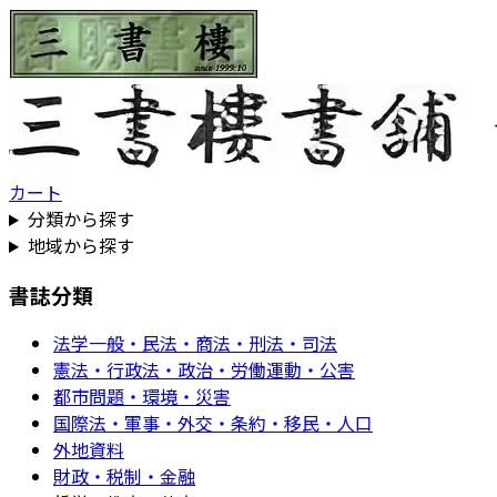
カート
分類から探す
地域から探す
書誌分類
法学一般・民法・商法・刑法・司法
憲法・行政法・政治・労働運動・公害
都市問題・環境・災害
国際法・軍事・外交・条約・移民・人口
外地資料
財政・税制・金融