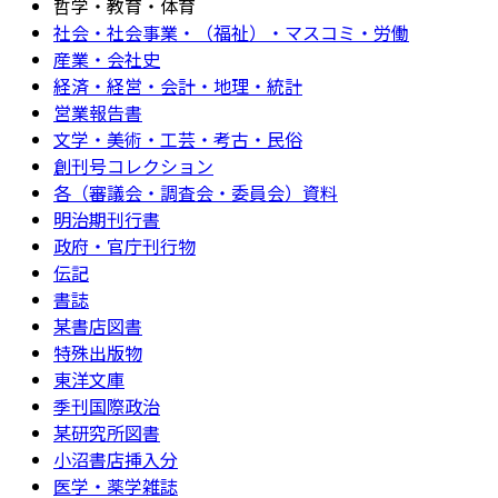
哲学・教育・体育
社会・社会事業・（福祉）・マスコミ・労働
産業・会社史
経済・経営・会計・地理・統計
営業報告書
文学・美術・工芸・考古・民俗
創刊号コレクション
各（審議会・調査会・委員会）資料
明治期刊行書
政府・官庁刊行物
伝記
書誌
某書店図書
特殊出版物
東洋文庫
季刊国際政治
某研究所図書
小沼書店挿入分
医学・薬学雑誌