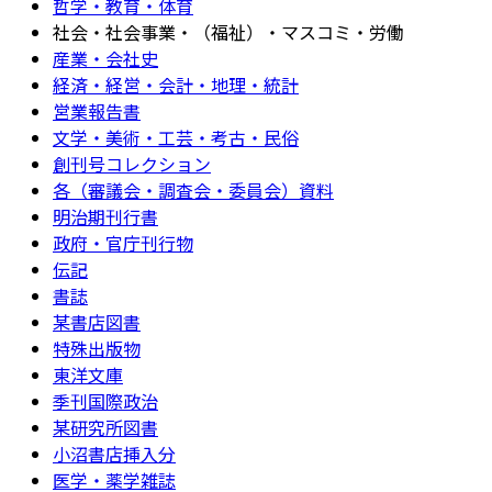
哲学・教育・体育
社会・社会事業・（福祉）・マスコミ・労働
産業・会社史
経済・経営・会計・地理・統計
営業報告書
文学・美術・工芸・考古・民俗
創刊号コレクション
各（審議会・調査会・委員会）資料
明治期刊行書
政府・官庁刊行物
伝記
書誌
某書店図書
特殊出版物
東洋文庫
季刊国際政治
某研究所図書
小沼書店挿入分
医学・薬学雑誌