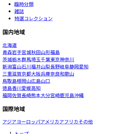
臨時分類
雑誌
特選コレクション
国内地域
北海道
青森
岩手
宮城
秋田
山形
福島
茨城
栃木
群馬
埼玉
千葉
東京
神奈川
新潟
富山
石川
福井
山梨
長野
岐阜
静岡
愛知
三重
滋賀
京都
大阪
兵庫
奈良
和歌山
鳥取
島根
岡山
広島
山口
徳島
香川
愛媛
高知
福岡
佐賀
長崎
熊本
大分
宮崎
鹿児島
沖縄
国際地域
アジア
ヨーロッパ
アメリカ
アフリカ
その他
トップ