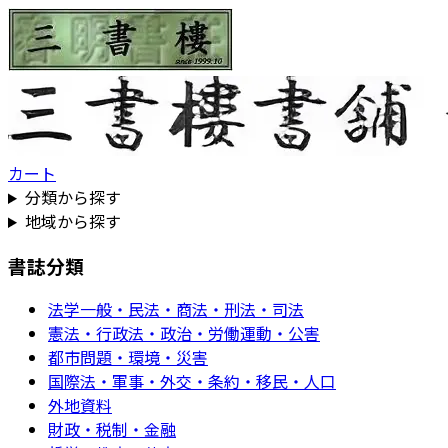
カート
分類から探す
地域から探す
書誌分類
法学一般・民法・商法・刑法・司法
憲法・行政法・政治・労働運動・公害
都市問題・環境・災害
国際法・軍事・外交・条約・移民・人口
外地資料
財政・税制・金融