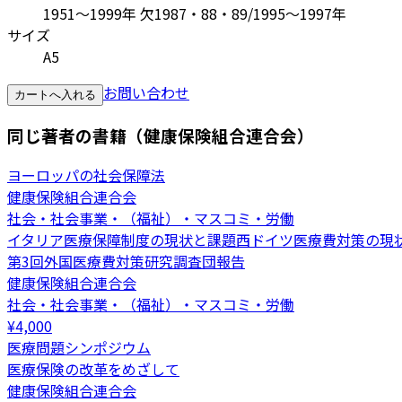
1951～1999年 欠1987・88・89/1995～1997年
サイズ
A5
お問い合わせ
カートへ入れる
同じ著者の書籍（健康保険組合連合会）
ヨーロッパの社会保障法
健康保険組合連合会
社会・社会事業・（福祉）・マスコミ・労働
イタリア医療保障制度の現状と課題西ドイツ医療費対策の現
第3回外国医療費対策研究調査団報告
健康保険組合連合会
社会・社会事業・（福祉）・マスコミ・労働
¥
4,000
医療問題シンポジウム
医療保険の改革をめざして
健康保険組合連合会