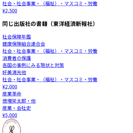
社会・社会事業・（福祉）・マスコミ・労働
¥
2,500
同じ出版社の書籍（東洋経済新報社）
社会保障年鑑
健康保険組合連合会
社会・社会事業・（福祉）・マスコミ・労働
消費者の保護
各国の事例にみる現状と対策
好美清光他
社会・社会事業・（福祉）・マスコミ・労働
¥
2,000
産業革命
徳増栄太郎・他
産業・会社史
¥
5,000