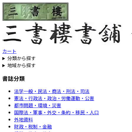
カート
分類から探す
地域から探す
書誌分類
法学一般・民法・商法・刑法・司法
憲法・行政法・政治・労働運動・公害
都市問題・環境・災害
国際法・軍事・外交・条約・移民・人口
外地資料
財政・税制・金融