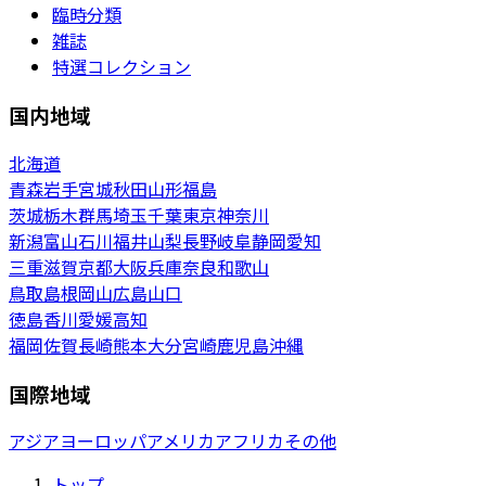
臨時分類
雑誌
特選コレクション
国内地域
北海道
青森
岩手
宮城
秋田
山形
福島
茨城
栃木
群馬
埼玉
千葉
東京
神奈川
新潟
富山
石川
福井
山梨
長野
岐阜
静岡
愛知
三重
滋賀
京都
大阪
兵庫
奈良
和歌山
鳥取
島根
岡山
広島
山口
徳島
香川
愛媛
高知
福岡
佐賀
長崎
熊本
大分
宮崎
鹿児島
沖縄
国際地域
アジア
ヨーロッパ
アメリカ
アフリカ
その他
トップ