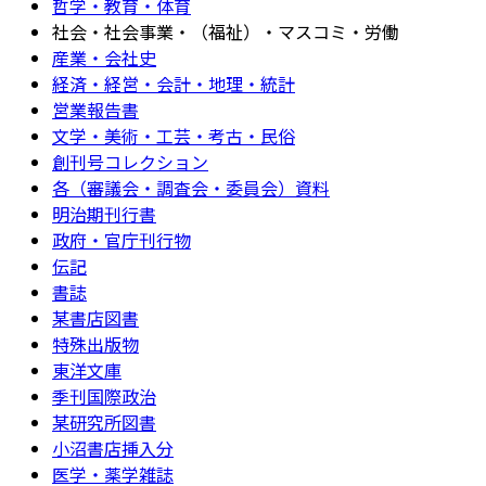
哲学・教育・体育
社会・社会事業・（福祉）・マスコミ・労働
産業・会社史
経済・経営・会計・地理・統計
営業報告書
文学・美術・工芸・考古・民俗
創刊号コレクション
各（審議会・調査会・委員会）資料
明治期刊行書
政府・官庁刊行物
伝記
書誌
某書店図書
特殊出版物
東洋文庫
季刊国際政治
某研究所図書
小沼書店挿入分
医学・薬学雑誌