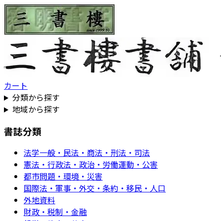
カート
分類から探す
地域から探す
書誌分類
法学一般・民法・商法・刑法・司法
憲法・行政法・政治・労働運動・公害
都市問題・環境・災害
国際法・軍事・外交・条約・移民・人口
外地資料
財政・税制・金融