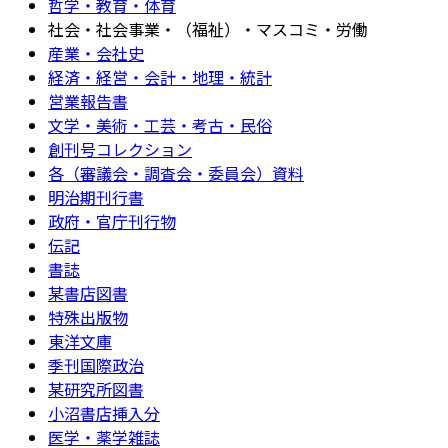
哲学・教育・体育
社会・社会事業・（福祉）・マスコミ・労働
産業・会社史
経済・経営・会計・地理・統計
営業報告書
文学・美術・工芸・考古・民俗
創刊号コレクション
各（審議会・調査会・委員会）資料
明治期刊行書
政府・官庁刊行物
伝記
書誌
某書店図書
特殊出版物
東洋文庫
季刊国際政治
某研究所図書
小沼書店挿入分
医学・薬学雑誌