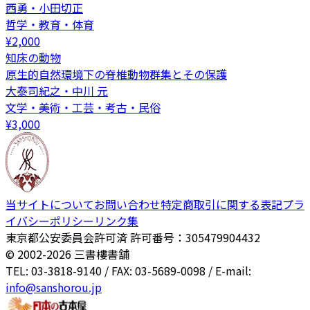
西勇・小田切正
哲学・教育・体育
¥
2,000
知床の動物
原生的自然環境下の脊椎動物群集とその保護
大泰司紀之・中川 元
文学・美術・工芸・考古・民俗
¥
3,000
当サイトについて
お問い合わせ
特定商取引に関する表記
プラ
イバシーポリシー
リンク集
東京都公安委員会許可済 許可番号：305479904432
© 2002-
2026
三書樓書舗
TEL: 03-3818-9140 / FAX: 03-5689-0098 / E-mail:
info@sanshorou.jp