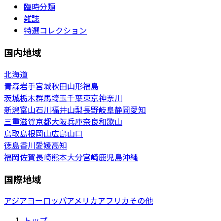
臨時分類
雑誌
特選コレクション
国内地域
北海道
青森
岩手
宮城
秋田
山形
福島
茨城
栃木
群馬
埼玉
千葉
東京
神奈川
新潟
富山
石川
福井
山梨
長野
岐阜
静岡
愛知
三重
滋賀
京都
大阪
兵庫
奈良
和歌山
鳥取
島根
岡山
広島
山口
徳島
香川
愛媛
高知
福岡
佐賀
長崎
熊本
大分
宮崎
鹿児島
沖縄
国際地域
アジア
ヨーロッパ
アメリカ
アフリカ
その他
トップ