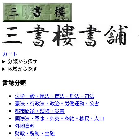
カート
分類から探す
地域から探す
書誌分類
法学一般・民法・商法・刑法・司法
憲法・行政法・政治・労働運動・公害
都市問題・環境・災害
国際法・軍事・外交・条約・移民・人口
外地資料
財政・税制・金融