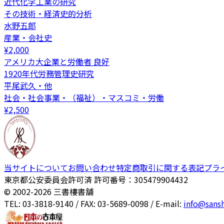
近代化学工業の研究
その技術・経済史的分析
水野五郎
産業・会社史
¥
2,000
アメリカ大企業と労働者 良好
1920年代労務管理史研究
平尾武久・他
社会・社会事業・（福祉）・マスコミ・労働
¥
2,500
当サイトについて
お問い合わせ
特定商取引に関する表記
プラ
東京都公安委員会許可済 許可番号：305479904432
© 2002-
2026
三書樓書舗
TEL: 03-3818-9140 / FAX: 03-5689-0098 / E-mail:
info@sans