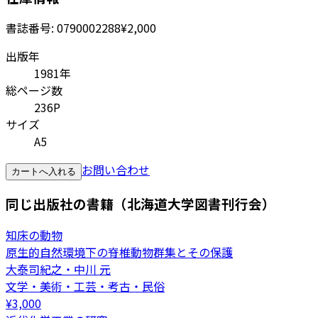
書誌番号:
0790002288
¥2,000
出版年
1981年
総ページ数
236P
サイズ
A5
お問い合わせ
カートへ入れる
同じ出版社の書籍（北海道大学図書刊行会）
知床の動物
原生的自然環境下の脊椎動物群集とその保護
大泰司紀之・中川 元
文学・美術・工芸・考古・民俗
¥
3,000