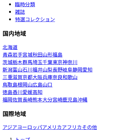
臨時分類
雑誌
特選コレクション
国内地域
北海道
青森
岩手
宮城
秋田
山形
福島
茨城
栃木
群馬
埼玉
千葉
東京
神奈川
新潟
富山
石川
福井
山梨
長野
岐阜
静岡
愛知
三重
滋賀
京都
大阪
兵庫
奈良
和歌山
鳥取
島根
岡山
広島
山口
徳島
香川
愛媛
高知
福岡
佐賀
長崎
熊本
大分
宮崎
鹿児島
沖縄
国際地域
アジア
ヨーロッパ
アメリカ
アフリカ
その他
トップ