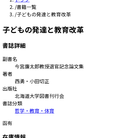
/
書籍一覧
/
子どもの発達と教育改革
子どもの発達と教育改革
書誌詳細
副書名
今宮廉太郎教授退官記念論文集
著者
西勇・小田切正
出版社
北海道大学図書刊行会
書誌分類
哲学・教育・体育
函有
在庫情報