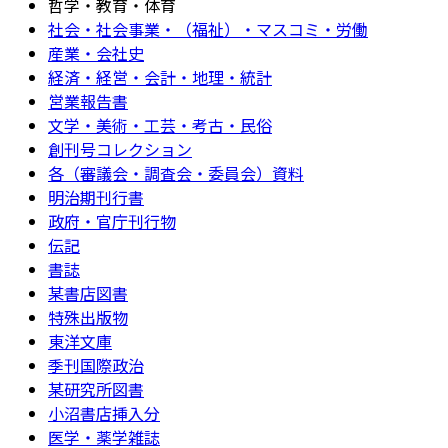
哲学・教育・体育
社会・社会事業・（福祉）・マスコミ・労働
産業・会社史
経済・経営・会計・地理・統計
営業報告書
文学・美術・工芸・考古・民俗
創刊号コレクション
各（審議会・調査会・委員会）資料
明治期刊行書
政府・官庁刊行物
伝記
書誌
某書店図書
特殊出版物
東洋文庫
季刊国際政治
某研究所図書
小沼書店挿入分
医学・薬学雑誌