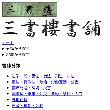
カート
分類から探す
地域から探す
書誌分類
法学一般・民法・商法・刑法・司法
憲法・行政法・政治・労働運動・公害
都市問題・環境・災害
国際法・軍事・外交・条約・移民・人口
外地資料
財政・税制・金融