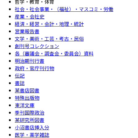
哲学・教育・体育
社会・社会事業・（福祉）・マスコミ・労働
産業・会社史
経済・経営・会計・地理・統計
営業報告書
文学・美術・工芸・考古・民俗
創刊号コレクション
各（審議会・調査会・委員会）資料
明治期刊行書
政府・官庁刊行物
伝記
書誌
某書店図書
特殊出版物
東洋文庫
季刊国際政治
某研究所図書
小沼書店挿入分
医学・薬学雑誌