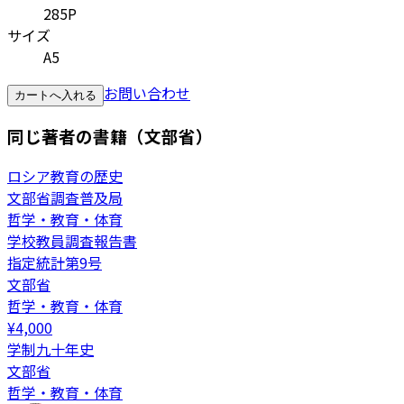
285P
サイズ
A5
お問い合わせ
カートへ入れる
同じ著者の書籍（文部省）
ロシア教育の歴史
文部省調査普及局
哲学・教育・体育
学校教員調査報告書
指定統計第9号
文部省
哲学・教育・体育
¥
4,000
学制九十年史
文部省
哲学・教育・体育