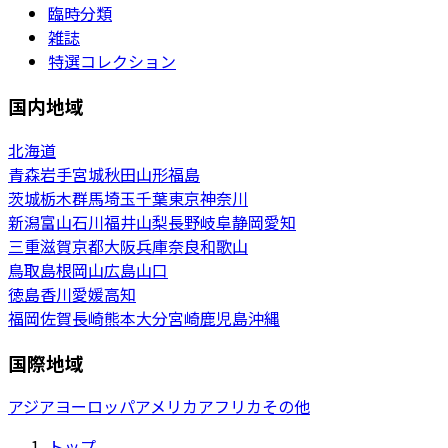
臨時分類
雑誌
特選コレクション
国内地域
北海道
青森
岩手
宮城
秋田
山形
福島
茨城
栃木
群馬
埼玉
千葉
東京
神奈川
新潟
富山
石川
福井
山梨
長野
岐阜
静岡
愛知
三重
滋賀
京都
大阪
兵庫
奈良
和歌山
鳥取
島根
岡山
広島
山口
徳島
香川
愛媛
高知
福岡
佐賀
長崎
熊本
大分
宮崎
鹿児島
沖縄
国際地域
アジア
ヨーロッパ
アメリカ
アフリカ
その他
トップ