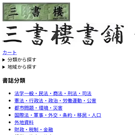
カート
分類から探す
地域から探す
書誌分類
法学一般・民法・商法・刑法・司法
憲法・行政法・政治・労働運動・公害
都市問題・環境・災害
国際法・軍事・外交・条約・移民・人口
外地資料
財政・税制・金融