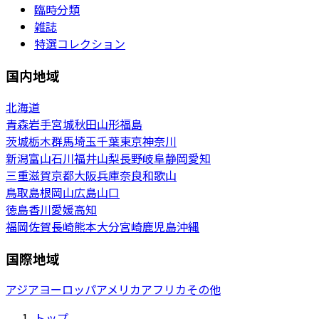
臨時分類
雑誌
特選コレクション
国内地域
北海道
青森
岩手
宮城
秋田
山形
福島
茨城
栃木
群馬
埼玉
千葉
東京
神奈川
新潟
富山
石川
福井
山梨
長野
岐阜
静岡
愛知
三重
滋賀
京都
大阪
兵庫
奈良
和歌山
鳥取
島根
岡山
広島
山口
徳島
香川
愛媛
高知
福岡
佐賀
長崎
熊本
大分
宮崎
鹿児島
沖縄
国際地域
アジア
ヨーロッパ
アメリカ
アフリカ
その他
トップ