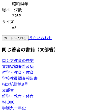
昭和64年
総ページ数
226P
サイズ
A5
お問い合わせ
カートへ入れる
同じ著者の書籍（文部省）
ロシア教育の歴史
文部省調査普及局
哲学・教育・体育
学校教員調査報告書
指定統計第9号
文部省
哲学・教育・体育
¥
4,000
学制九十年史