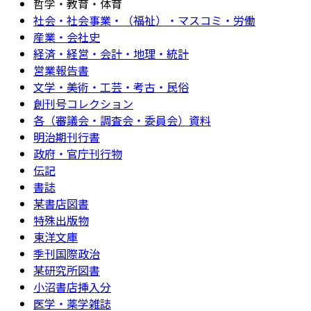
哲学・教育・体育
社会・社会事業・（福祉）・マスコミ・労働
産業・会社史
経済・経営・会計・地理・統計
営業報告書
文学・美術・工芸・考古・民俗
創刊号コレクション
各（審議会・調査会・委員会）資料
明治期刊行書
政府・官庁刊行物
伝記
書誌
某書店図書
特殊出版物
東洋文庫
季刊国際政治
某研究所図書
小沼書店挿入分
医学・薬学雑誌