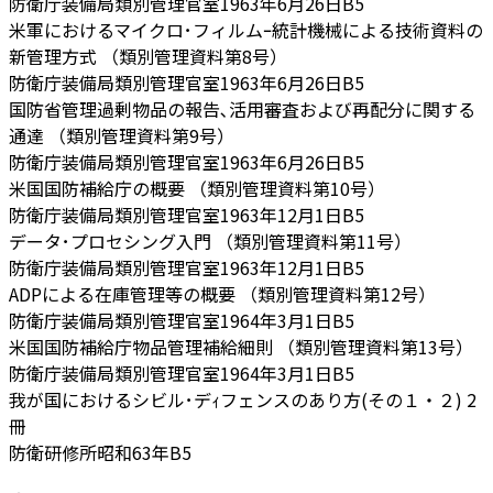
防衛庁装備局類別管理官室
1963年6月26日
B5
米軍におけるマイクロ･フィルムｰ統計機械による技術資料の
新管理方式 （類別管理資料第8号）
防衛庁装備局類別管理官室
1963年6月26日
B5
国防省管理過剰物品の報告､活用審査および再配分に関する
通達 （類別管理資料第9号）
防衛庁装備局類別管理官室
1963年6月26日
B5
米国国防補給庁の概要 （類別管理資料第10号）
防衛庁装備局類別管理官室
1963年12月1日
B5
データ･プロセシング入門 （類別管理資料第11号）
防衛庁装備局類別管理官室
1963年12月1日
B5
ADPによる在庫管理等の概要 （類別管理資料第12号）
防衛庁装備局類別管理官室
1964年3月1日
B5
米国国防補給庁物品管理補給細則 （類別管理資料第13号）
防衛庁装備局類別管理官室
1964年3月1日
B5
我が国におけるシビル･デｨフェンスのあり方(その１・２) 2
冊
防衛研修所
昭和63年
B5