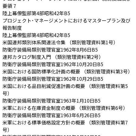
要領 7
陸上幕僚監部第4部
昭和42年
B5
プロジェクト･マネージメントにおけるマスタープラン及び
報告制度
陸上幕僚監部第4部
昭和42年
B5
米国連邦類別体系関連法令集 （類別管理資料第1号）
防衛庁装備局類別管理官室
1962年8月6日
B5
連邦カタログ制度入門 （類別管理資料第2号）
防衛庁装備局類別管理官室
1962年10月20日
B5
米国における国防標準化計画の概要 （類別管理資料第3号）
防衛庁装備局類別管理官室
1962年10月29日
B5
米国における品目削減促進計画の概要 （類別管理資料第5
号）
防衛庁装備局類別管理官室
1963年1月10日
B5
米軍における在庫資金制度の概要 （類別管理資料第6号）
防衛庁装備局類別管理官室
1963年6月26日
B5
米軍における標準価格設定方針の概要 （類別管理資料第7
号）