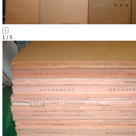
›
1
/
5