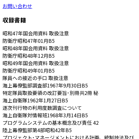
お問い合わせ
収録書籍
昭和47年国会用資料 取扱注意
防衛庁
昭和47年01月
B5
昭和48年国会用資料 取扱注意
防衛庁
昭和48年12月
B5
昭和49年国会用資料 取扱注意
防衛庁
昭和49年01月
B5
隊員への接近の手口 取扱注意
海上幕僚監部調査部
1967年9月30日
B5
特定隊員取扱要領の改訂要旨･別冊共2冊 秘
海上自衛隊
1962年1月27日
B5
逐次刊行物の利用度数調査について
海上自衛隊対情報班
1968年3月14日
B5
プログラムシステムの基本概念及び責任 42
陸上幕僚監部第4部
昭和42年
B5
プロジェクト･マネージメントにおける計画、統制技法及び