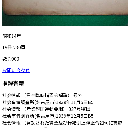
昭和14年
19冊 230頁
¥
57,000
お問い合わせ
収録書籍
社会情報 （賃金臨時措置令解説）
号外
社会事情調査所(名古屋市)
1939年11月5日
B5
社会情報 （産業報国運動要綱）
327号特輯
社会事情調査所(名古屋市)
1939年12月5日
B5
社会情報 （発動された賃金及び俸給引上停止令如何に實施