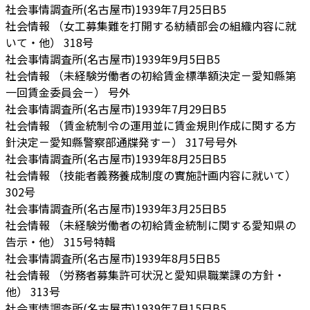
社会事情調査所(名古屋市)
1939年7月25日
B5
社会情報 （女工募集難を打開する紡績部会の組織内容に就
いて・他）
318号
社会事情調査所(名古屋市)
1939年9月5日
B5
社会情報 （未経験労働者の初給賃金標準額決定－愛知縣第
一回賃金委員会－）
号外
社会事情調査所(名古屋市)
1939年7月29日
B5
社会情報 （賃金統制令の運用並に賃金規則作成に関する方
針決定－愛知縣警察部通牒発す－）
317号号外
社会事情調査所(名古屋市)
1939年8月25日
B5
社会情報 （技能者義務養成制度の實施計画内容に就いて）
302号
社会事情調査所(名古屋市)
1939年3月25日
B5
社会情報 （未経験労働者の初給賃金統制に関する愛知県の
告示・他）
315号特輯
社会事情調査所(名古屋市)
1939年8月5日
B5
社会情報 （労務者募集許可状況と愛知県職業課の方針・
他）
313号
社会事情調査所(名古屋市)
1939年7月15日
B5