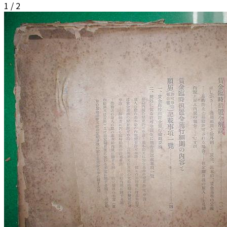
1
/
2