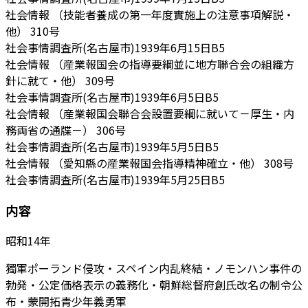
社会情報 （技能者養成の第一年度實施上の注意事項解説・
他）
310号
社会事情調査所(名古屋市)
1939年6月15日
B5
社会情報 （産業報国会の指導要綱並に地方聯合会の組織方
針に就て・他）
309号
社会事情調査所(名古屋市)
1939年6月5日
B5
社会情報 （産業報国会聯合会設置要綱に就いて－厚生・内
務両省の通牒－）
306号
社会事情調査所(名古屋市)
1939年5月5日
B5
社会情報 （愛知縣の産業報国会指導精神確立・他）
308号
社会事情調査所(名古屋市)
1939年5月25日
B5
内容
昭和14年
獨軍ポーランド侵攻・スペイン内乱終結・ノモンハン事件の
勃発・公定価格表示の義務化・朝鮮総督府創氏改名の制令公
布・蒙開拓青少年義勇軍