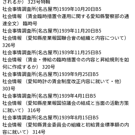
されるか）
323号特輯
社会事情調査所(名古屋市)
1939年10月20日
B5
社会情報 （賃金臨時措置令運用に関する愛知縣警察部の通
達全文）
臨時号
社会事情調査所(名古屋市)
1939年11月20日
B5
社会情報 （愛知縣産業報国聯合會の組織と内容について）
326号
社会事情調査所(名古屋市)
1939年11月25日
B5
社会情報 （賃金・俸給の臨時措置令の内容と昇給規則を如
何に作成するか）
320号
社会事情調査所(名古屋市)
1939年9月25日
B5
社会情報 （愛知時計の賃金制度改正内容に就いて・他）
303号
社会事情調査所(名古屋市)
1939年4月1日
B5
社会情報 （愛知縣産業報国協議会の結成と当面の活動方策
に就いて）
316号
社会事情調査所(名古屋市)
1939年8月15日
B5
社会情報 （愛知縣賃金委員会の組織と初給賃金標準額の内
容に就いて）
314号