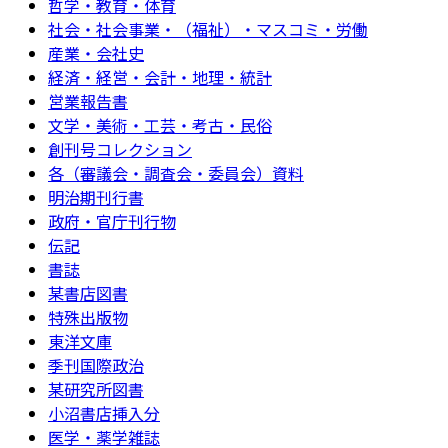
哲学・教育・体育
社会・社会事業・（福祉）・マスコミ・労働
産業・会社史
経済・経営・会計・地理・統計
営業報告書
文学・美術・工芸・考古・民俗
創刊号コレクション
各（審議会・調査会・委員会）資料
明治期刊行書
政府・官庁刊行物
伝記
書誌
某書店図書
特殊出版物
東洋文庫
季刊国際政治
某研究所図書
小沼書店挿入分
医学・薬学雑誌