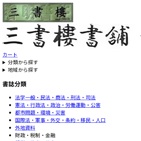
カート
分類から探す
地域から探す
書誌分類
法学一般・民法・商法・刑法・司法
憲法・行政法・政治・労働運動・公害
都市問題・環境・災害
国際法・軍事・外交・条約・移民・人口
外地資料
財政・税制・金融