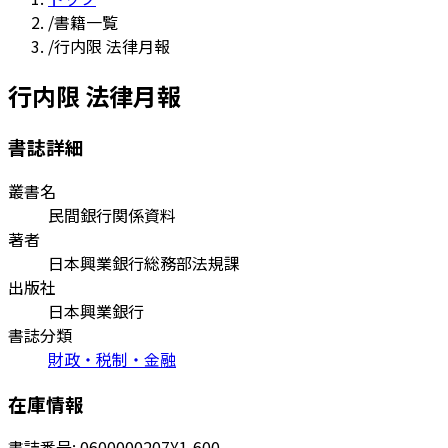
/
書籍一覧
/
行内限 法律月報
行内限 法律月報
書誌詳細
叢書名
民間銀行関係資料
著者
日本興業銀行総務部法規課
出版社
日本興業銀行
書誌分類
財政・税制・金融
在庫情報
書誌番号:
0600000207
¥1,600