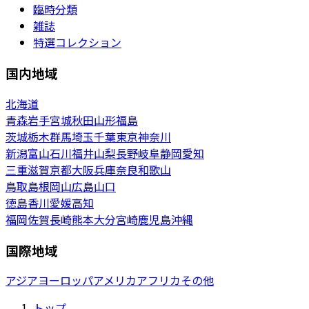
臨時分類
雑誌
特選コレクション
国内地域
北海道
青森
岩手
宮城
秋田
山形
福島
茨城
栃木
群馬
埼玉
千葉
東京
神奈川
新潟
富山
石川
福井
山梨
長野
岐阜
静岡
愛知
三重
滋賀
京都
大阪
兵庫
奈良
和歌山
鳥取
島根
岡山
広島
山口
徳島
香川
愛媛
高知
福岡
佐賀
長崎
熊本
大分
宮崎
鹿児島
沖縄
国際地域
アジア
ヨーロッパ
アメリカ
アフリカ
その他
トップ