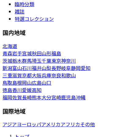
臨時分類
雑誌
特選コレクション
国内地域
北海道
青森
岩手
宮城
秋田
山形
福島
茨城
栃木
群馬
埼玉
千葉
東京
神奈川
新潟
富山
石川
福井
山梨
長野
岐阜
静岡
愛知
三重
滋賀
京都
大阪
兵庫
奈良
和歌山
鳥取
島根
岡山
広島
山口
徳島
香川
愛媛
高知
福岡
佐賀
長崎
熊本
大分
宮崎
鹿児島
沖縄
国際地域
アジア
ヨーロッパ
アメリカ
アフリカ
その他
トップ