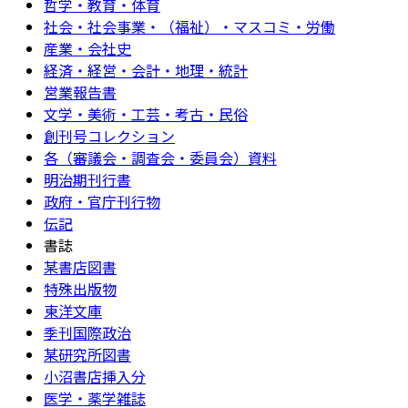
哲学・教育・体育
社会・社会事業・（福祉）・マスコミ・労働
産業・会社史
経済・経営・会計・地理・統計
営業報告書
文学・美術・工芸・考古・民俗
創刊号コレクション
各（審議会・調査会・委員会）資料
明治期刊行書
政府・官庁刊行物
伝記
書誌
某書店図書
特殊出版物
東洋文庫
季刊国際政治
某研究所図書
小沼書店挿入分
医学・薬学雑誌