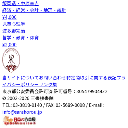
飯岡透・中原章吉
経済・経営・会計・地理・統計
¥
4,000
児童心理学
波多野完治
哲学・教育・体育
¥
2,000
当サイトについて
お問い合わせ
特定商取引に関する表記
プラ
イバシーポリシー
リンク集
東京都公安委員会許可済 許可番号：305479904432
© 2002-
2026
三書樓書舗
TEL: 03-3818-9140 / FAX: 03-5689-0098 / E-mail:
info@sanshorou.jp