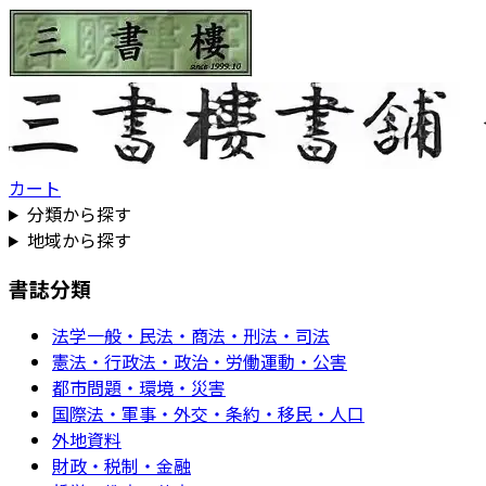
カート
分類から探す
地域から探す
書誌分類
法学一般・民法・商法・刑法・司法
憲法・行政法・政治・労働運動・公害
都市問題・環境・災害
国際法・軍事・外交・条約・移民・人口
外地資料
財政・税制・金融