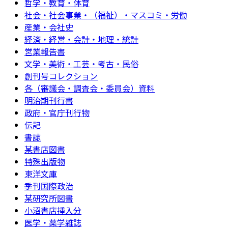
哲学・教育・体育
社会・社会事業・（福祉）・マスコミ・労働
産業・会社史
経済・経営・会計・地理・統計
営業報告書
文学・美術・工芸・考古・民俗
創刊号コレクション
各（審議会・調査会・委員会）資料
明治期刊行書
政府・官庁刊行物
伝記
書誌
某書店図書
特殊出版物
東洋文庫
季刊国際政治
某研究所図書
小沼書店挿入分
医学・薬学雑誌