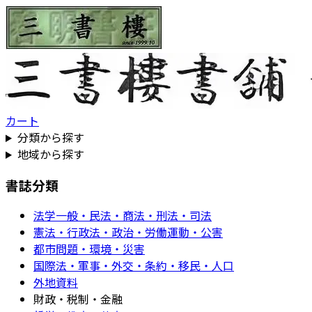
カート
分類から探す
地域から探す
書誌分類
法学一般・民法・商法・刑法・司法
憲法・行政法・政治・労働運動・公害
都市問題・環境・災害
国際法・軍事・外交・条約・移民・人口
外地資料
財政・税制・金融