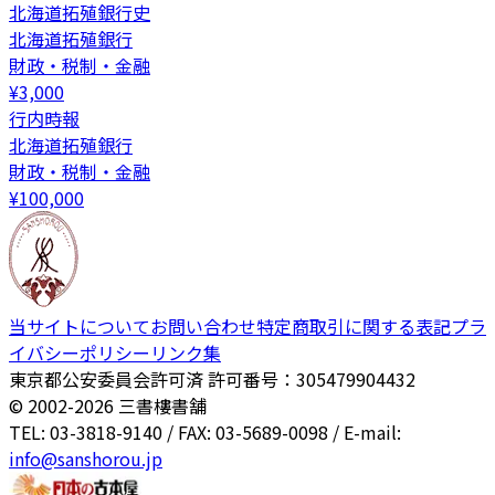
北海道拓殖銀行史
北海道拓殖銀行
財政・税制・金融
¥
3,000
行内時報
北海道拓殖銀行
財政・税制・金融
¥
100,000
当サイトについて
お問い合わせ
特定商取引に関する表記
プラ
イバシーポリシー
リンク集
東京都公安委員会許可済 許可番号：305479904432
© 2002-
2026
三書樓書舗
TEL: 03-3818-9140 / FAX: 03-5689-0098 / E-mail:
info@sanshorou.jp