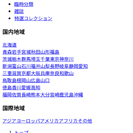
臨時分類
雑誌
特選コレクション
国内地域
北海道
青森
岩手
宮城
秋田
山形
福島
茨城
栃木
群馬
埼玉
千葉
東京
神奈川
新潟
富山
石川
福井
山梨
長野
岐阜
静岡
愛知
三重
滋賀
京都
大阪
兵庫
奈良
和歌山
鳥取
島根
岡山
広島
山口
徳島
香川
愛媛
高知
福岡
佐賀
長崎
熊本
大分
宮崎
鹿児島
沖縄
国際地域
アジア
ヨーロッパ
アメリカ
アフリカ
その他
トップ