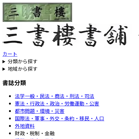
カート
分類から探す
地域から探す
書誌分類
法学一般・民法・商法・刑法・司法
憲法・行政法・政治・労働運動・公害
都市問題・環境・災害
国際法・軍事・外交・条約・移民・人口
外地資料
財政・税制・金融