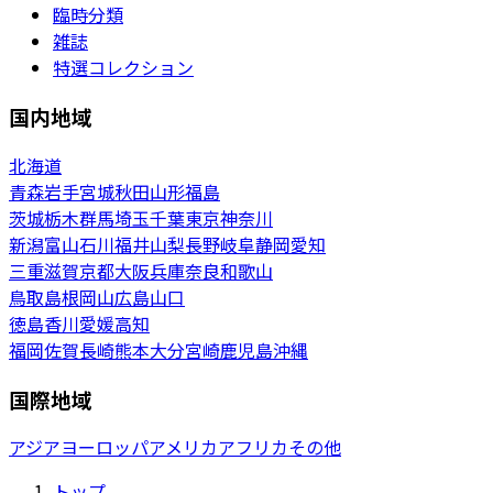
臨時分類
雑誌
特選コレクション
国内地域
北海道
青森
岩手
宮城
秋田
山形
福島
茨城
栃木
群馬
埼玉
千葉
東京
神奈川
新潟
富山
石川
福井
山梨
長野
岐阜
静岡
愛知
三重
滋賀
京都
大阪
兵庫
奈良
和歌山
鳥取
島根
岡山
広島
山口
徳島
香川
愛媛
高知
福岡
佐賀
長崎
熊本
大分
宮崎
鹿児島
沖縄
国際地域
アジア
ヨーロッパ
アメリカ
アフリカ
その他
トップ