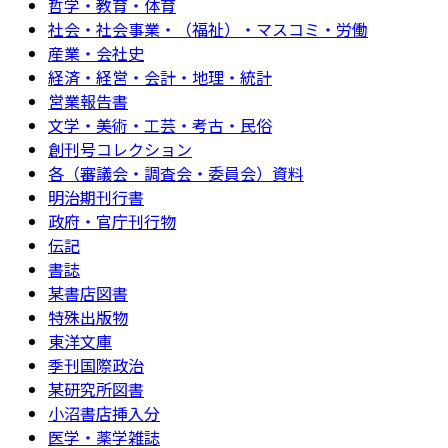
哲学・教育・体育
社会・社会事業・（福祉）・マスコミ・労働
産業・会社史
経済・経営・会計・地理・統計
営業報告書
文学・美術・工芸・考古・民俗
創刊号コレクション
各（審議会・調査会・委員会）資料
明治期刊行書
政府・官庁刊行物
伝記
書誌
某書店図書
特殊出版物
東洋文庫
季刊国際政治
某研究所図書
小沼書店挿入分
医学・薬学雑誌