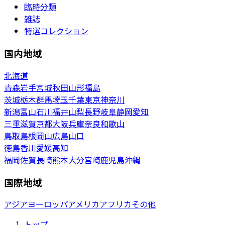
臨時分類
雑誌
特選コレクション
国内地域
北海道
青森
岩手
宮城
秋田
山形
福島
茨城
栃木
群馬
埼玉
千葉
東京
神奈川
新潟
富山
石川
福井
山梨
長野
岐阜
静岡
愛知
三重
滋賀
京都
大阪
兵庫
奈良
和歌山
鳥取
島根
岡山
広島
山口
徳島
香川
愛媛
高知
福岡
佐賀
長崎
熊本
大分
宮崎
鹿児島
沖縄
国際地域
アジア
ヨーロッパ
アメリカ
アフリカ
その他
トップ