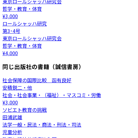
東京ロールシャッハ研究会
哲学・教育・体育
¥
3,000
ロールシャッハ研究
第3･4号
東京ロールシャッハ研究会
哲学・教育・体育
¥
4,000
同じ出版社の書籍（誠信書房）
社会保障の国際比較 函有良好
安積鋭二・他
社会・社会事業・（福祉）・マスコミ・労働
¥
3,000
ソビエト教育の挑戦
田浦武雄
法学一般・民法・商法・刑法・司法
児童分析