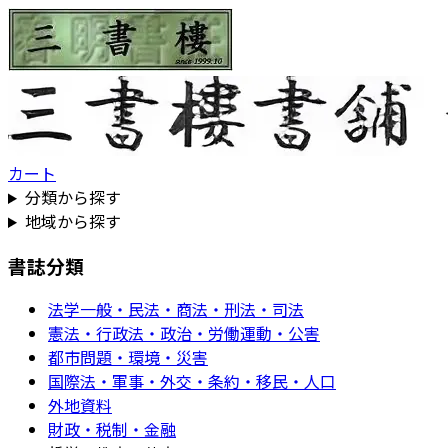
カート
分類から探す
地域から探す
書誌分類
法学一般・民法・商法・刑法・司法
憲法・行政法・政治・労働運動・公害
都市問題・環境・災害
国際法・軍事・外交・条約・移民・人口
外地資料
財政・税制・金融