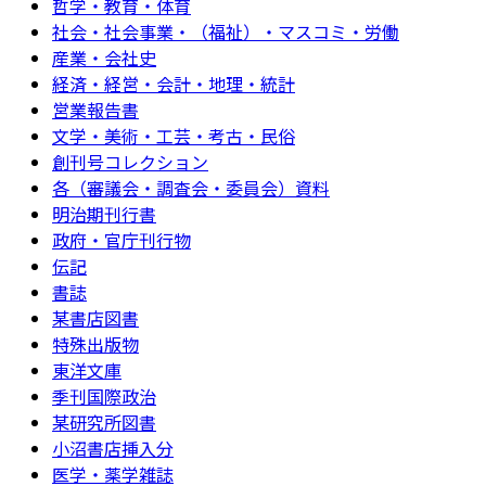
哲学・教育・体育
社会・社会事業・（福祉）・マスコミ・労働
産業・会社史
経済・経営・会計・地理・統計
営業報告書
文学・美術・工芸・考古・民俗
創刊号コレクション
各（審議会・調査会・委員会）資料
明治期刊行書
政府・官庁刊行物
伝記
書誌
某書店図書
特殊出版物
東洋文庫
季刊国際政治
某研究所図書
小沼書店挿入分
医学・薬学雑誌