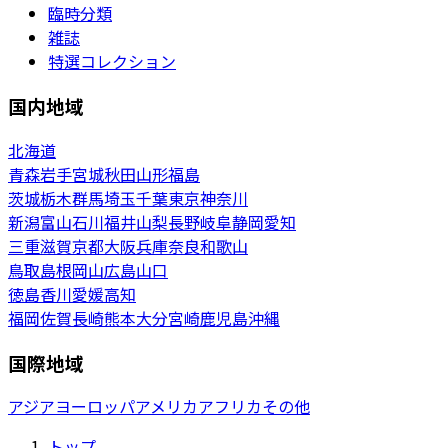
臨時分類
雑誌
特選コレクション
国内地域
北海道
青森
岩手
宮城
秋田
山形
福島
茨城
栃木
群馬
埼玉
千葉
東京
神奈川
新潟
富山
石川
福井
山梨
長野
岐阜
静岡
愛知
三重
滋賀
京都
大阪
兵庫
奈良
和歌山
鳥取
島根
岡山
広島
山口
徳島
香川
愛媛
高知
福岡
佐賀
長崎
熊本
大分
宮崎
鹿児島
沖縄
国際地域
アジア
ヨーロッパ
アメリカ
アフリカ
その他
トップ