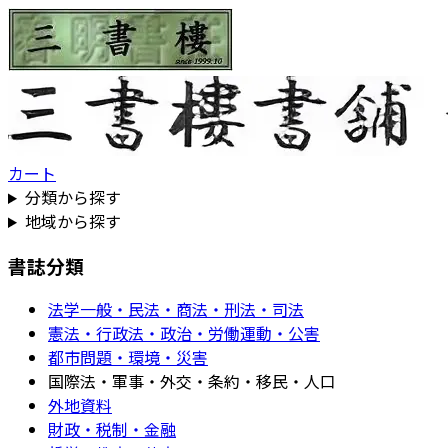
カート
分類から探す
地域から探す
書誌分類
法学一般・民法・商法・刑法・司法
憲法・行政法・政治・労働運動・公害
都市問題・環境・災害
国際法・軍事・外交・条約・移民・人口
外地資料
財政・税制・金融