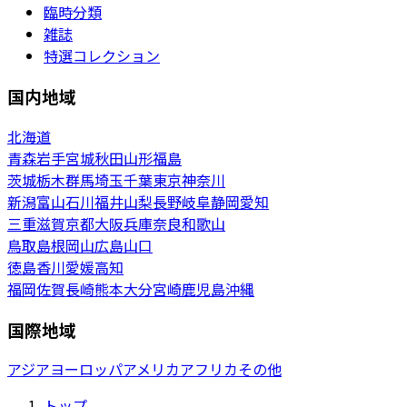
臨時分類
雑誌
特選コレクション
国内地域
北海道
青森
岩手
宮城
秋田
山形
福島
茨城
栃木
群馬
埼玉
千葉
東京
神奈川
新潟
富山
石川
福井
山梨
長野
岐阜
静岡
愛知
三重
滋賀
京都
大阪
兵庫
奈良
和歌山
鳥取
島根
岡山
広島
山口
徳島
香川
愛媛
高知
福岡
佐賀
長崎
熊本
大分
宮崎
鹿児島
沖縄
国際地域
アジア
ヨーロッパ
アメリカ
アフリカ
その他
トップ