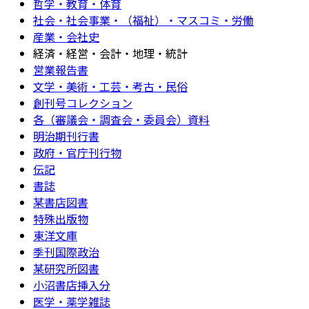
哲学・教育・体育
社会・社会事業・（福祉）・マスコミ・労働
産業・会社史
経済・経営・会計・地理・統計
営業報告書
文学・美術・工芸・考古・民俗
創刊号コレクション
各（審議会・調査会・委員会）資料
明治期刊行書
政府・官庁刊行物
伝記
書誌
某書店図書
特殊出版物
東洋文庫
季刊国際政治
某研究所図書
小沼書店挿入分
医学・薬学雑誌