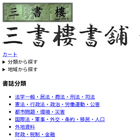
カート
分類から探す
地域から探す
書誌分類
法学一般・民法・商法・刑法・司法
憲法・行政法・政治・労働運動・公害
都市問題・環境・災害
国際法・軍事・外交・条約・移民・人口
外地資料
財政・税制・金融