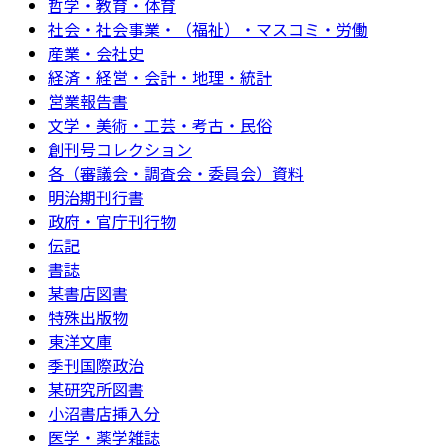
哲学・教育・体育
社会・社会事業・（福祉）・マスコミ・労働
産業・会社史
経済・経営・会計・地理・統計
営業報告書
文学・美術・工芸・考古・民俗
創刊号コレクション
各（審議会・調査会・委員会）資料
明治期刊行書
政府・官庁刊行物
伝記
書誌
某書店図書
特殊出版物
東洋文庫
季刊国際政治
某研究所図書
小沼書店挿入分
医学・薬学雑誌