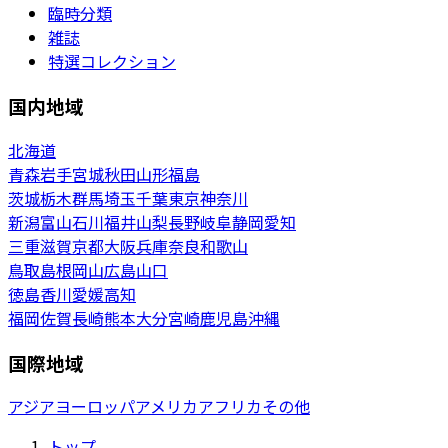
臨時分類
雑誌
特選コレクション
国内地域
北海道
青森
岩手
宮城
秋田
山形
福島
茨城
栃木
群馬
埼玉
千葉
東京
神奈川
新潟
富山
石川
福井
山梨
長野
岐阜
静岡
愛知
三重
滋賀
京都
大阪
兵庫
奈良
和歌山
鳥取
島根
岡山
広島
山口
徳島
香川
愛媛
高知
福岡
佐賀
長崎
熊本
大分
宮崎
鹿児島
沖縄
国際地域
アジア
ヨーロッパ
アメリカ
アフリカ
その他
トップ