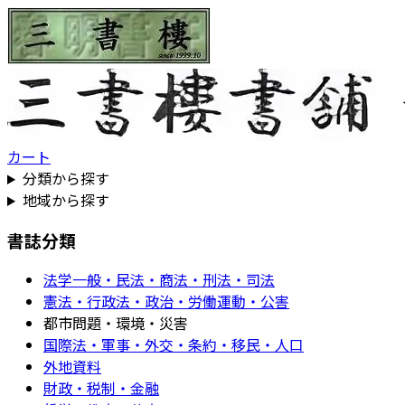
カート
分類から探す
地域から探す
書誌分類
法学一般・民法・商法・刑法・司法
憲法・行政法・政治・労働運動・公害
都市問題・環境・災害
国際法・軍事・外交・条約・移民・人口
外地資料
財政・税制・金融