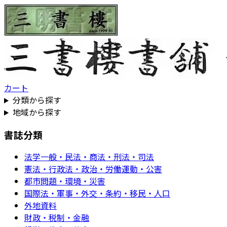
カート
分類から探す
地域から探す
書誌分類
法学一般・民法・商法・刑法・司法
憲法・行政法・政治・労働運動・公害
都市問題・環境・災害
国際法・軍事・外交・条約・移民・人口
外地資料
財政・税制・金融