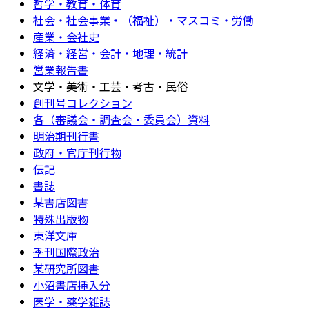
哲学・教育・体育
社会・社会事業・（福祉）・マスコミ・労働
産業・会社史
経済・経営・会計・地理・統計
営業報告書
文学・美術・工芸・考古・民俗
創刊号コレクション
各（審議会・調査会・委員会）資料
明治期刊行書
政府・官庁刊行物
伝記
書誌
某書店図書
特殊出版物
東洋文庫
季刊国際政治
某研究所図書
小沼書店挿入分
医学・薬学雑誌