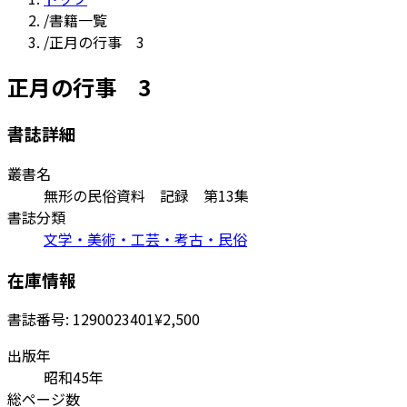
/
書籍一覧
/
正月の行事 3
正月の行事 3
書誌詳細
叢書名
無形の民俗資料 記録 第13集
書誌分類
文学・美術・工芸・考古・民俗
在庫情報
書誌番号:
1290023401
¥2,500
出版年
昭和45年
総ページ数