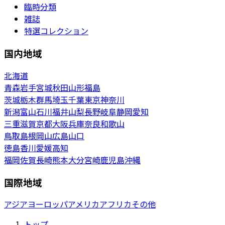
臨時分類
雑誌
特選コレクション
国内地域
北海道
青森
岩手
宮城
秋田
山形
福島
茨城
栃木
群馬
埼玉
千葉
東京
神奈川
新潟
富山
石川
福井
山梨
長野
岐阜
静岡
愛知
三重
滋賀
京都
大阪
兵庫
奈良
和歌山
鳥取
島根
岡山
広島
山口
徳島
香川
愛媛
高知
福岡
佐賀
長崎
熊本
大分
宮崎
鹿児島
沖縄
国際地域
アジア
ヨーロッパ
アメリカ
アフリカ
その他
トップ