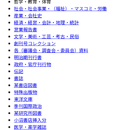
哲学・教育・体育
社会・社会事業・（福祉）・マスコミ・労働
産業・会社史
経済・経営・会計・地理・統計
営業報告書
文学・美術・工芸・考古・民俗
創刊号コレクション
各（審議会・調査会・委員会）資料
明治期刊行書
政府・官庁刊行物
伝記
書誌
某書店図書
特殊出版物
東洋文庫
季刊国際政治
某研究所図書
小沼書店挿入分
医学・薬学雑誌