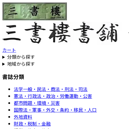
カート
分類から探す
地域から探す
書誌分類
法学一般・民法・商法・刑法・司法
憲法・行政法・政治・労働運動・公害
都市問題・環境・災害
国際法・軍事・外交・条約・移民・人口
外地資料
財政・税制・金融