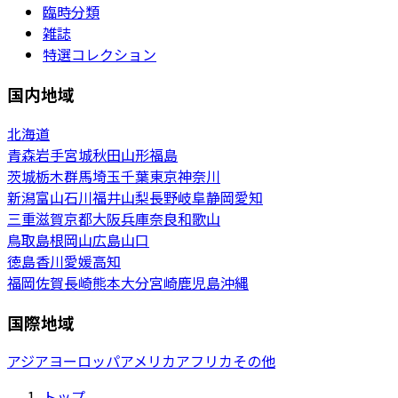
臨時分類
雑誌
特選コレクション
国内地域
北海道
青森
岩手
宮城
秋田
山形
福島
茨城
栃木
群馬
埼玉
千葉
東京
神奈川
新潟
富山
石川
福井
山梨
長野
岐阜
静岡
愛知
三重
滋賀
京都
大阪
兵庫
奈良
和歌山
鳥取
島根
岡山
広島
山口
徳島
香川
愛媛
高知
福岡
佐賀
長崎
熊本
大分
宮崎
鹿児島
沖縄
国際地域
アジア
ヨーロッパ
アメリカ
アフリカ
その他
トップ