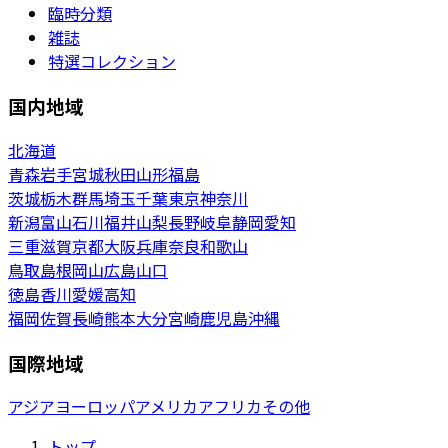
臨時分類
雑誌
特選コレクション
国内地域
北海道
青森
岩手
宮城
秋田
山形
福島
茨城
栃木
群馬
埼玉
千葉
東京
神奈川
新潟
富山
石川
福井
山梨
長野
岐阜
静岡
愛知
三重
滋賀
京都
大阪
兵庫
奈良
和歌山
鳥取
島根
岡山
広島
山口
徳島
香川
愛媛
高知
福岡
佐賀
長崎
熊本
大分
宮崎
鹿児島
沖縄
国際地域
アジア
ヨーロッパ
アメリカ
アフリカ
その他
トップ