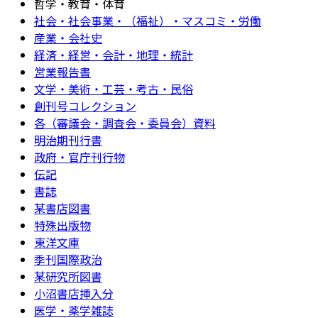
哲学・教育・体育
社会・社会事業・（福祉）・マスコミ・労働
産業・会社史
経済・経営・会計・地理・統計
営業報告書
文学・美術・工芸・考古・民俗
創刊号コレクション
各（審議会・調査会・委員会）資料
明治期刊行書
政府・官庁刊行物
伝記
書誌
某書店図書
特殊出版物
東洋文庫
季刊国際政治
某研究所図書
小沼書店挿入分
医学・薬学雑誌