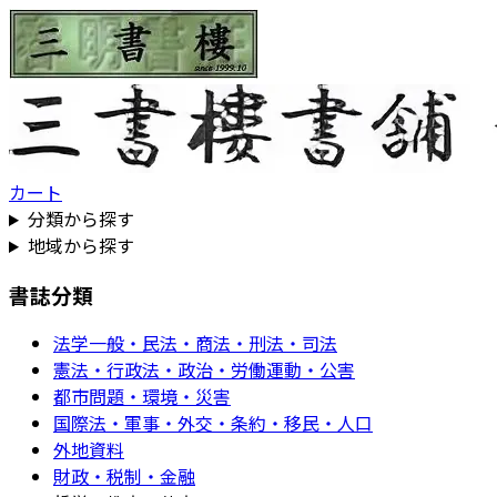
カート
分類から探す
地域から探す
書誌分類
法学一般・民法・商法・刑法・司法
憲法・行政法・政治・労働運動・公害
都市問題・環境・災害
国際法・軍事・外交・条約・移民・人口
外地資料
財政・税制・金融