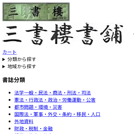
カート
分類から探す
地域から探す
書誌分類
法学一般・民法・商法・刑法・司法
憲法・行政法・政治・労働運動・公害
都市問題・環境・災害
国際法・軍事・外交・条約・移民・人口
外地資料
財政・税制・金融