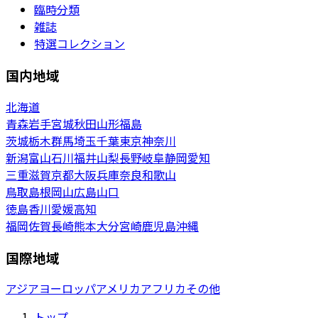
臨時分類
雑誌
特選コレクション
国内地域
北海道
青森
岩手
宮城
秋田
山形
福島
茨城
栃木
群馬
埼玉
千葉
東京
神奈川
新潟
富山
石川
福井
山梨
長野
岐阜
静岡
愛知
三重
滋賀
京都
大阪
兵庫
奈良
和歌山
鳥取
島根
岡山
広島
山口
徳島
香川
愛媛
高知
福岡
佐賀
長崎
熊本
大分
宮崎
鹿児島
沖縄
国際地域
アジア
ヨーロッパ
アメリカ
アフリカ
その他
トップ