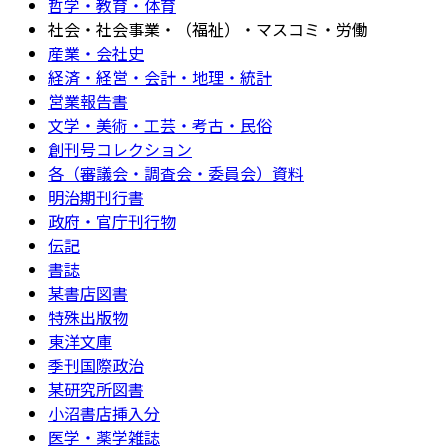
哲学・教育・体育
社会・社会事業・（福祉）・マスコミ・労働
産業・会社史
経済・経営・会計・地理・統計
営業報告書
文学・美術・工芸・考古・民俗
創刊号コレクション
各（審議会・調査会・委員会）資料
明治期刊行書
政府・官庁刊行物
伝記
書誌
某書店図書
特殊出版物
東洋文庫
季刊国際政治
某研究所図書
小沼書店挿入分
医学・薬学雑誌