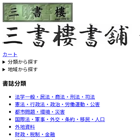
カート
分類から探す
地域から探す
書誌分類
法学一般・民法・商法・刑法・司法
憲法・行政法・政治・労働運動・公害
都市問題・環境・災害
国際法・軍事・外交・条約・移民・人口
外地資料
財政・税制・金融