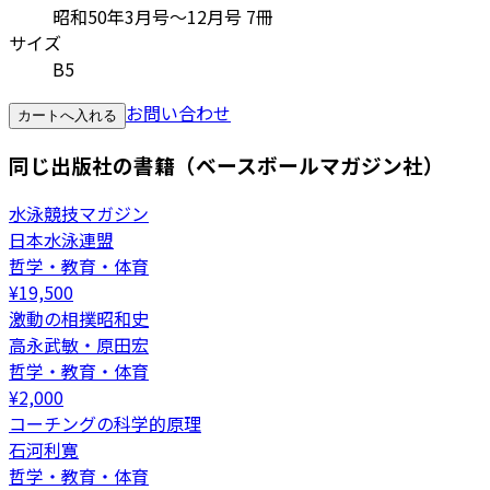
昭和50年3月号～12月号 7冊
サイズ
B5
お問い合わせ
カートへ入れる
同じ出版社の書籍（ベースボールマガジン社）
水泳競技マガジン
日本水泳連盟
哲学・教育・体育
¥
19,500
激動の相撲昭和史
高永武敏・原田宏
哲学・教育・体育
¥
2,000
コーチングの科学的原理
石河利寛
哲学・教育・体育