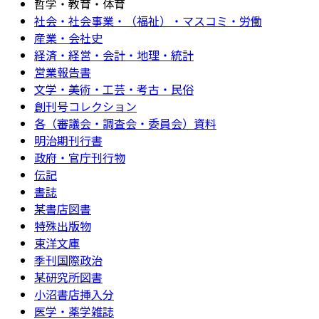
哲学・教育・体育
社会・社会事業・（福祉）・マスコミ・労働
産業・会社史
経済・経営・会計・地理・統計
営業報告書
文学・美術・工芸・考古・民俗
創刊号コレクション
各（審議会・調査会・委員会）資料
明治期刊行書
政府・官庁刊行物
伝記
書誌
某書店図書
特殊出版物
東洋文庫
季刊国際政治
某研究所図書
小沼書店挿入分
医学・薬学雑誌