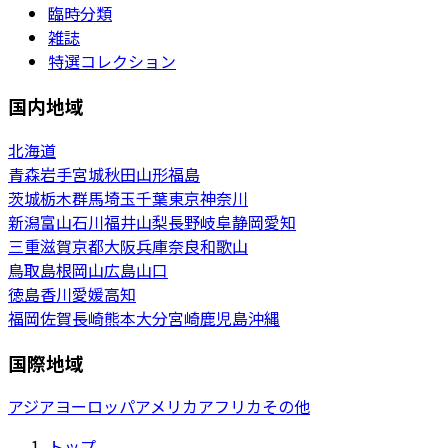
臨時分類
雑誌
特選コレクション
国内地域
北海道
青森
岩手
宮城
秋田
山形
福島
茨城
栃木
群馬
埼玉
千葉
東京
神奈川
新潟
富山
石川
福井
山梨
長野
岐阜
静岡
愛知
三重
滋賀
京都
大阪
兵庫
奈良
和歌山
鳥取
島根
岡山
広島
山口
徳島
香川
愛媛
高知
福岡
佐賀
長崎
熊本
大分
宮崎
鹿児島
沖縄
国際地域
アジア
ヨーロッパ
アメリカ
アフリカ
その他
トップ