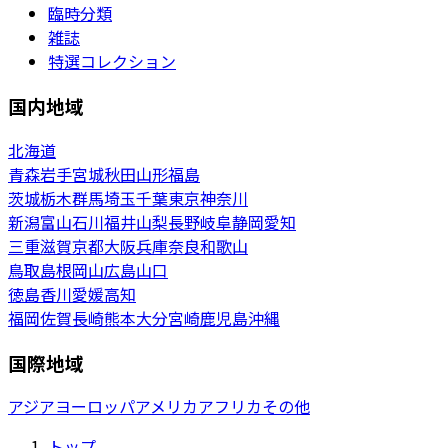
臨時分類
雑誌
特選コレクション
国内地域
北海道
青森
岩手
宮城
秋田
山形
福島
茨城
栃木
群馬
埼玉
千葉
東京
神奈川
新潟
富山
石川
福井
山梨
長野
岐阜
静岡
愛知
三重
滋賀
京都
大阪
兵庫
奈良
和歌山
鳥取
島根
岡山
広島
山口
徳島
香川
愛媛
高知
福岡
佐賀
長崎
熊本
大分
宮崎
鹿児島
沖縄
国際地域
アジア
ヨーロッパ
アメリカ
アフリカ
その他
トップ