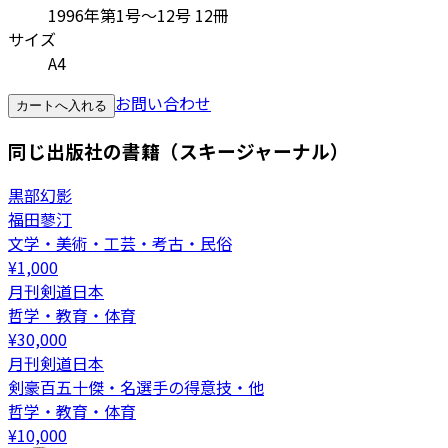
1996年第1号～12号 12冊
サイズ
A4
お問い合わせ
カートへ入れる
同じ出版社の書籍（スキージャーナル）
黒部幻影
福田蓼汀
文学・美術・工芸・考古・民俗
¥
1,000
月刊剣道日本
哲学・教育・体育
¥
30,000
月刊剣道日本
剣豪百五十傑・名選手の得意技・他
哲学・教育・体育
¥
10,000