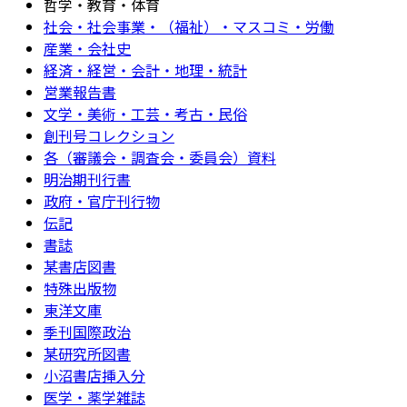
哲学・教育・体育
社会・社会事業・（福祉）・マスコミ・労働
産業・会社史
経済・経営・会計・地理・統計
営業報告書
文学・美術・工芸・考古・民俗
創刊号コレクション
各（審議会・調査会・委員会）資料
明治期刊行書
政府・官庁刊行物
伝記
書誌
某書店図書
特殊出版物
東洋文庫
季刊国際政治
某研究所図書
小沼書店挿入分
医学・薬学雑誌