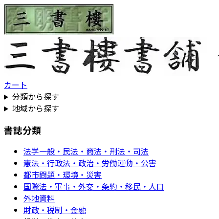
カート
分類から探す
地域から探す
書誌分類
法学一般・民法・商法・刑法・司法
憲法・行政法・政治・労働運動・公害
都市問題・環境・災害
国際法・軍事・外交・条約・移民・人口
外地資料
財政・税制・金融