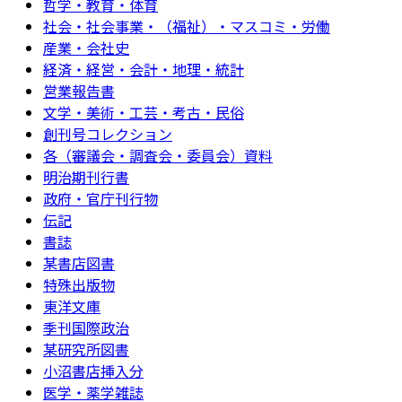
哲学・教育・体育
社会・社会事業・（福祉）・マスコミ・労働
産業・会社史
経済・経営・会計・地理・統計
営業報告書
文学・美術・工芸・考古・民俗
創刊号コレクション
各（審議会・調査会・委員会）資料
明治期刊行書
政府・官庁刊行物
伝記
書誌
某書店図書
特殊出版物
東洋文庫
季刊国際政治
某研究所図書
小沼書店挿入分
医学・薬学雑誌