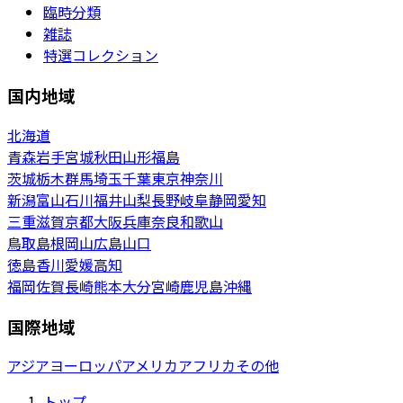
臨時分類
雑誌
特選コレクション
国内地域
北海道
青森
岩手
宮城
秋田
山形
福島
茨城
栃木
群馬
埼玉
千葉
東京
神奈川
新潟
富山
石川
福井
山梨
長野
岐阜
静岡
愛知
三重
滋賀
京都
大阪
兵庫
奈良
和歌山
鳥取
島根
岡山
広島
山口
徳島
香川
愛媛
高知
福岡
佐賀
長崎
熊本
大分
宮崎
鹿児島
沖縄
国際地域
アジア
ヨーロッパ
アメリカ
アフリカ
その他
トップ