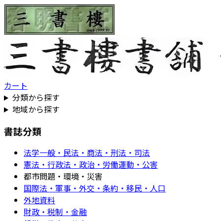
カート
分類から探す
地域から探す
書誌分類
法学一般・民法・商法・刑法・司法
憲法・行政法・政治・労働運動・公害
都市問題・環境・災害
国際法・軍事・外交・条約・移民・人口
外地資料
財政・税制・金融