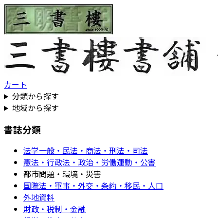
カート
分類から探す
地域から探す
書誌分類
法学一般・民法・商法・刑法・司法
憲法・行政法・政治・労働運動・公害
都市問題・環境・災害
国際法・軍事・外交・条約・移民・人口
外地資料
財政・税制・金融