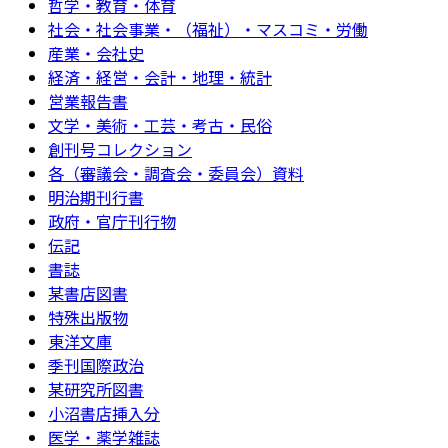
哲学・教育・体育
社会・社会事業・（福祉）・マスコミ・労働
産業・会社史
経済・経営・会計・地理・統計
営業報告書
文学・美術・工芸・考古・民俗
創刊号コレクション
各（審議会・調査会・委員会）資料
明治期刊行書
政府・官庁刊行物
伝記
書誌
某書店図書
特殊出版物
東洋文庫
季刊国際政治
某研究所図書
小沼書店挿入分
医学・薬学雑誌