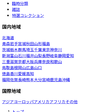
臨時分類
雑誌
特選コレクション
国内地域
北海道
青森
岩手
宮城
秋田
山形
福島
茨城
栃木
群馬
埼玉
千葉
東京
神奈川
新潟
富山
石川
福井
山梨
長野
岐阜
静岡
愛知
三重
滋賀
京都
大阪
兵庫
奈良
和歌山
鳥取
島根
岡山
広島
山口
徳島
香川
愛媛
高知
福岡
佐賀
長崎
熊本
大分
宮崎
鹿児島
沖縄
国際地域
アジア
ヨーロッパ
アメリカ
アフリカ
その他
トップ