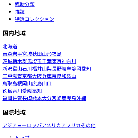
臨時分類
雑誌
特選コレクション
国内地域
北海道
青森
岩手
宮城
秋田
山形
福島
茨城
栃木
群馬
埼玉
千葉
東京
神奈川
新潟
富山
石川
福井
山梨
長野
岐阜
静岡
愛知
三重
滋賀
京都
大阪
兵庫
奈良
和歌山
鳥取
島根
岡山
広島
山口
徳島
香川
愛媛
高知
福岡
佐賀
長崎
熊本
大分
宮崎
鹿児島
沖縄
国際地域
アジア
ヨーロッパ
アメリカ
アフリカ
その他
トップ