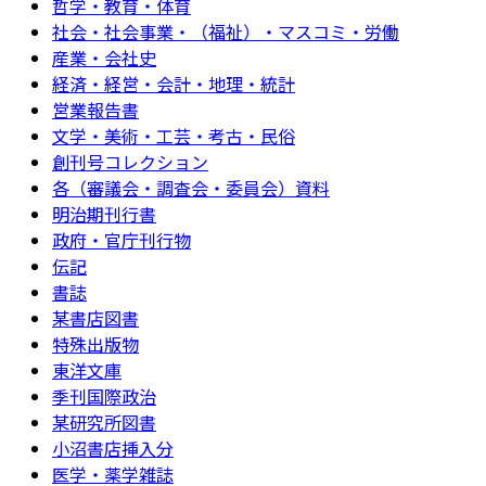
哲学・教育・体育
社会・社会事業・（福祉）・マスコミ・労働
産業・会社史
経済・経営・会計・地理・統計
営業報告書
文学・美術・工芸・考古・民俗
創刊号コレクション
各（審議会・調査会・委員会）資料
明治期刊行書
政府・官庁刊行物
伝記
書誌
某書店図書
特殊出版物
東洋文庫
季刊国際政治
某研究所図書
小沼書店挿入分
医学・薬学雑誌