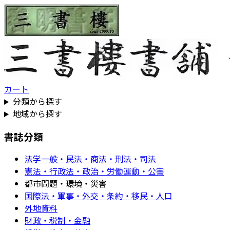
カート
分類から探す
地域から探す
書誌分類
法学一般・民法・商法・刑法・司法
憲法・行政法・政治・労働運動・公害
都市問題・環境・災害
国際法・軍事・外交・条約・移民・人口
外地資料
財政・税制・金融