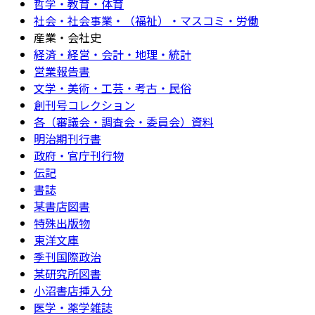
哲学・教育・体育
社会・社会事業・（福祉）・マスコミ・労働
産業・会社史
経済・経営・会計・地理・統計
営業報告書
文学・美術・工芸・考古・民俗
創刊号コレクション
各（審議会・調査会・委員会）資料
明治期刊行書
政府・官庁刊行物
伝記
書誌
某書店図書
特殊出版物
東洋文庫
季刊国際政治
某研究所図書
小沼書店挿入分
医学・薬学雑誌