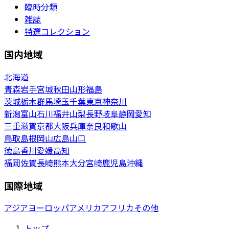
臨時分類
雑誌
特選コレクション
国内地域
北海道
青森
岩手
宮城
秋田
山形
福島
茨城
栃木
群馬
埼玉
千葉
東京
神奈川
新潟
富山
石川
福井
山梨
長野
岐阜
静岡
愛知
三重
滋賀
京都
大阪
兵庫
奈良
和歌山
鳥取
島根
岡山
広島
山口
徳島
香川
愛媛
高知
福岡
佐賀
長崎
熊本
大分
宮崎
鹿児島
沖縄
国際地域
アジア
ヨーロッパ
アメリカ
アフリカ
その他
トップ