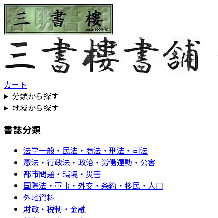
カート
分類から探す
地域から探す
書誌分類
法学一般・民法・商法・刑法・司法
憲法・行政法・政治・労働運動・公害
都市問題・環境・災害
国際法・軍事・外交・条約・移民・人口
外地資料
財政・税制・金融