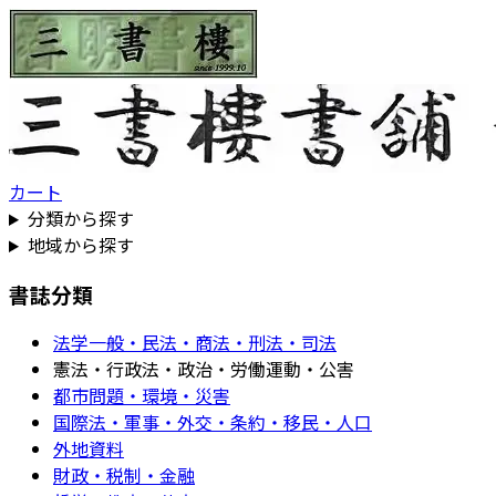
カート
分類から探す
地域から探す
書誌分類
法学一般・民法・商法・刑法・司法
憲法・行政法・政治・労働運動・公害
都市問題・環境・災害
国際法・軍事・外交・条約・移民・人口
外地資料
財政・税制・金融