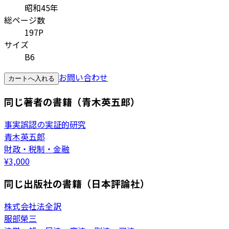
昭和45年
総ページ数
197P
サイズ
B6
お問い合わせ
カートへ入れる
同じ著者の書籍（青木英五郎）
事実誤認の実証的研究
青木英五郎
財政・税制・金融
¥
3,000
同じ出版社の書籍（日本評論社）
株式会社法全訳
服部榮三