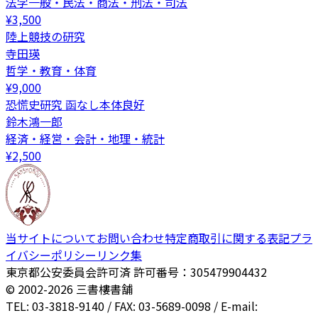
法学一般・民法・商法・刑法・司法
¥
3,500
陸上競技の研究
寺田瑛
哲学・教育・体育
¥
9,000
恐慌史研究 函なし本体良好
鈴木鴻一郎
経済・経営・会計・地理・統計
¥
2,500
当サイトについて
お問い合わせ
特定商取引に関する表記
プラ
イバシーポリシー
リンク集
東京都公安委員会許可済 許可番号：305479904432
© 2002-
2026
三書樓書舗
TEL: 03-3818-9140 / FAX: 03-5689-0098 / E-mail: