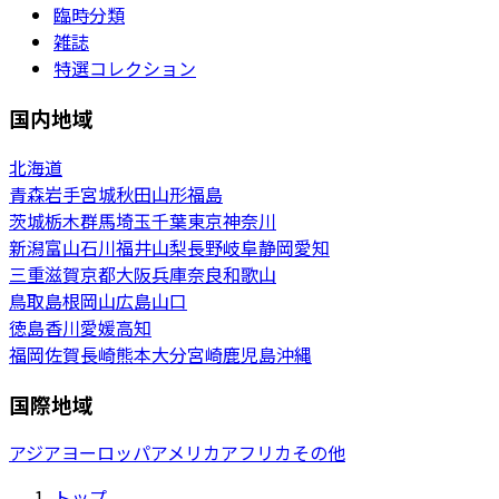
臨時分類
雑誌
特選コレクション
国内地域
北海道
青森
岩手
宮城
秋田
山形
福島
茨城
栃木
群馬
埼玉
千葉
東京
神奈川
新潟
富山
石川
福井
山梨
長野
岐阜
静岡
愛知
三重
滋賀
京都
大阪
兵庫
奈良
和歌山
鳥取
島根
岡山
広島
山口
徳島
香川
愛媛
高知
福岡
佐賀
長崎
熊本
大分
宮崎
鹿児島
沖縄
国際地域
アジア
ヨーロッパ
アメリカ
アフリカ
その他
トップ