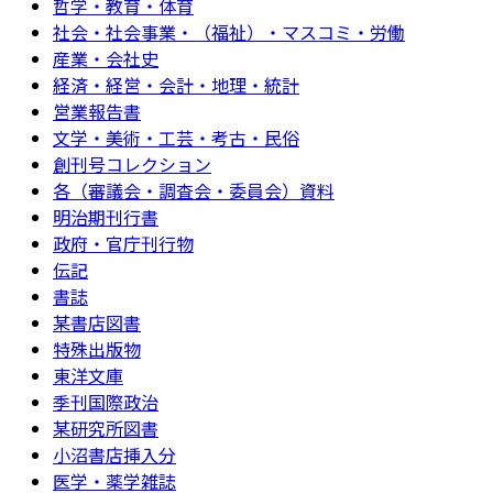
哲学・教育・体育
社会・社会事業・（福祉）・マスコミ・労働
産業・会社史
経済・経営・会計・地理・統計
営業報告書
文学・美術・工芸・考古・民俗
創刊号コレクション
各（審議会・調査会・委員会）資料
明治期刊行書
政府・官庁刊行物
伝記
書誌
某書店図書
特殊出版物
東洋文庫
季刊国際政治
某研究所図書
小沼書店挿入分
医学・薬学雑誌