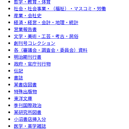
哲学・教育・体育
社会・社会事業・（福祉）・マスコミ・労働
産業・会社史
経済・経営・会計・地理・統計
営業報告書
文学・美術・工芸・考古・民俗
創刊号コレクション
各（審議会・調査会・委員会）資料
明治期刊行書
政府・官庁刊行物
伝記
書誌
某書店図書
特殊出版物
東洋文庫
季刊国際政治
某研究所図書
小沼書店挿入分
医学・薬学雑誌