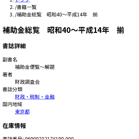
/
書籍一覧
/
補助金総覧 昭和40～平成14年 揃
補助金総覧 昭和40～平成14年 揃
書誌詳細
副書名
補助金便覧〜解題
著者
財政調査会
書誌分類
財政・税制・金融
国内地域
東京都
在庫情報
書誌番号:
0690023217
¥180,000