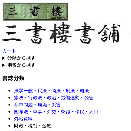
カート
分類から探す
地域から探す
書誌分類
法学一般・民法・商法・刑法・司法
憲法・行政法・政治・労働運動・公害
都市問題・環境・災害
国際法・軍事・外交・条約・移民・人口
外地資料
財政・税制・金融