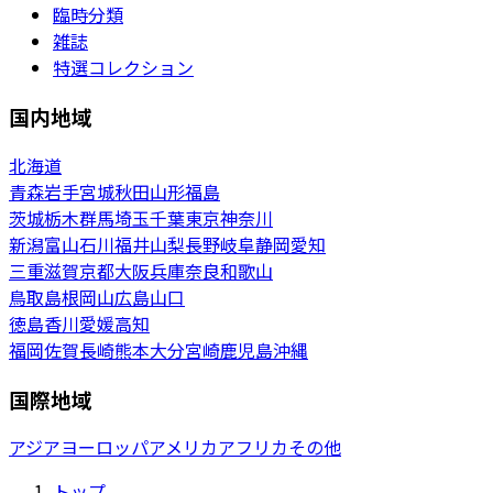
臨時分類
雑誌
特選コレクション
国内地域
北海道
青森
岩手
宮城
秋田
山形
福島
茨城
栃木
群馬
埼玉
千葉
東京
神奈川
新潟
富山
石川
福井
山梨
長野
岐阜
静岡
愛知
三重
滋賀
京都
大阪
兵庫
奈良
和歌山
鳥取
島根
岡山
広島
山口
徳島
香川
愛媛
高知
福岡
佐賀
長崎
熊本
大分
宮崎
鹿児島
沖縄
国際地域
アジア
ヨーロッパ
アメリカ
アフリカ
その他
トップ