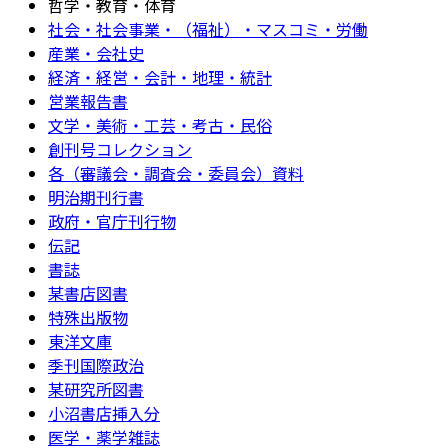
哲学・教育・体育
社会・社会事業・（福祉）・マスコミ・労働
産業・会社史
経済・経営・会計・地理・統計
営業報告書
文学・美術・工芸・考古・民俗
創刊号コレクション
各（審議会・調査会・委員会）資料
明治期刊行書
政府・官庁刊行物
伝記
書誌
某書店図書
特殊出版物
東洋文庫
季刊国際政治
某研究所図書
小沼書店挿入分
医学・薬学雑誌