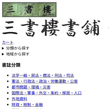
カート
分類から探す
地域から探す
書誌分類
法学一般・民法・商法・刑法・司法
憲法・行政法・政治・労働運動・公害
都市問題・環境・災害
国際法・軍事・外交・条約・移民・人口
外地資料
財政・税制・金融