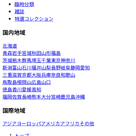
臨時分類
雑誌
特選コレクション
国内地域
北海道
青森
岩手
宮城
秋田
山形
福島
茨城
栃木
群馬
埼玉
千葉
東京
神奈川
新潟
富山
石川
福井
山梨
長野
岐阜
静岡
愛知
三重
滋賀
京都
大阪
兵庫
奈良
和歌山
鳥取
島根
岡山
広島
山口
徳島
香川
愛媛
高知
福岡
佐賀
長崎
熊本
大分
宮崎
鹿児島
沖縄
国際地域
アジア
ヨーロッパ
アメリカ
アフリカ
その他
トップ