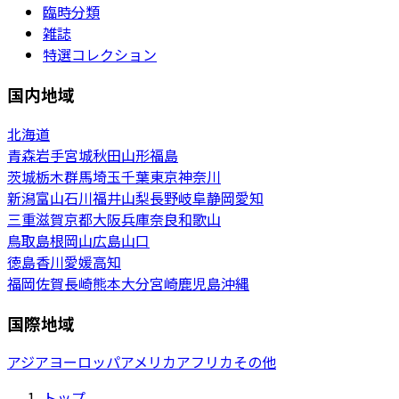
臨時分類
雑誌
特選コレクション
国内地域
北海道
青森
岩手
宮城
秋田
山形
福島
茨城
栃木
群馬
埼玉
千葉
東京
神奈川
新潟
富山
石川
福井
山梨
長野
岐阜
静岡
愛知
三重
滋賀
京都
大阪
兵庫
奈良
和歌山
鳥取
島根
岡山
広島
山口
徳島
香川
愛媛
高知
福岡
佐賀
長崎
熊本
大分
宮崎
鹿児島
沖縄
国際地域
アジア
ヨーロッパ
アメリカ
アフリカ
その他
トップ