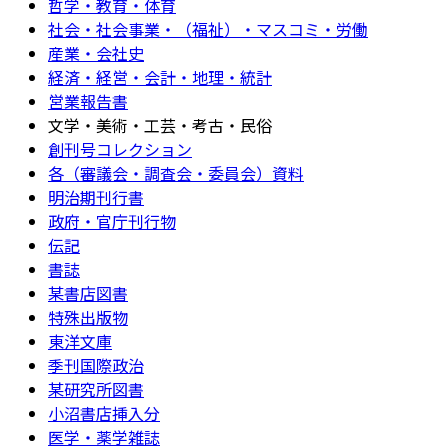
哲学・教育・体育
社会・社会事業・（福祉）・マスコミ・労働
産業・会社史
経済・経営・会計・地理・統計
営業報告書
文学・美術・工芸・考古・民俗
創刊号コレクション
各（審議会・調査会・委員会）資料
明治期刊行書
政府・官庁刊行物
伝記
書誌
某書店図書
特殊出版物
東洋文庫
季刊国際政治
某研究所図書
小沼書店挿入分
医学・薬学雑誌