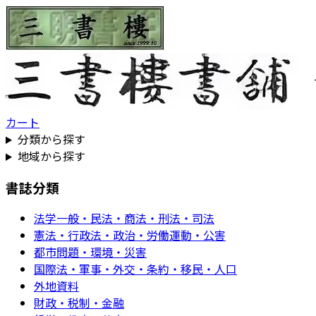
カート
分類から探す
地域から探す
書誌分類
法学一般・民法・商法・刑法・司法
憲法・行政法・政治・労働運動・公害
都市問題・環境・災害
国際法・軍事・外交・条約・移民・人口
外地資料
財政・税制・金融