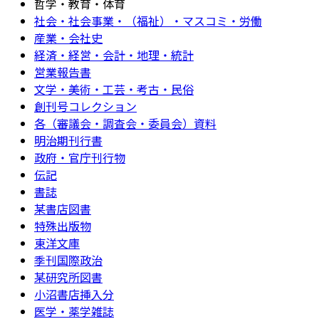
哲学・教育・体育
社会・社会事業・（福祉）・マスコミ・労働
産業・会社史
経済・経営・会計・地理・統計
営業報告書
文学・美術・工芸・考古・民俗
創刊号コレクション
各（審議会・調査会・委員会）資料
明治期刊行書
政府・官庁刊行物
伝記
書誌
某書店図書
特殊出版物
東洋文庫
季刊国際政治
某研究所図書
小沼書店挿入分
医学・薬学雑誌