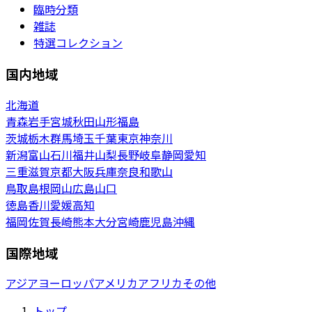
臨時分類
雑誌
特選コレクション
国内地域
北海道
青森
岩手
宮城
秋田
山形
福島
茨城
栃木
群馬
埼玉
千葉
東京
神奈川
新潟
富山
石川
福井
山梨
長野
岐阜
静岡
愛知
三重
滋賀
京都
大阪
兵庫
奈良
和歌山
鳥取
島根
岡山
広島
山口
徳島
香川
愛媛
高知
福岡
佐賀
長崎
熊本
大分
宮崎
鹿児島
沖縄
国際地域
アジア
ヨーロッパ
アメリカ
アフリカ
その他
トップ