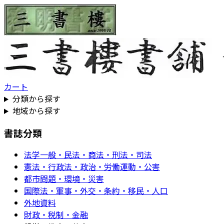
カート
分類から探す
地域から探す
書誌分類
法学一般・民法・商法・刑法・司法
憲法・行政法・政治・労働運動・公害
都市問題・環境・災害
国際法・軍事・外交・条約・移民・人口
外地資料
財政・税制・金融