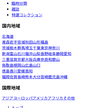
臨時分類
雑誌
特選コレクション
国内地域
北海道
青森
岩手
宮城
秋田
山形
福島
茨城
栃木
群馬
埼玉
千葉
東京
神奈川
新潟
富山
石川
福井
山梨
長野
岐阜
静岡
愛知
三重
滋賀
京都
大阪
兵庫
奈良
和歌山
鳥取
島根
岡山
広島
山口
徳島
香川
愛媛
高知
福岡
佐賀
長崎
熊本
大分
宮崎
鹿児島
沖縄
国際地域
アジア
ヨーロッパ
アメリカ
アフリカ
その他
トップ