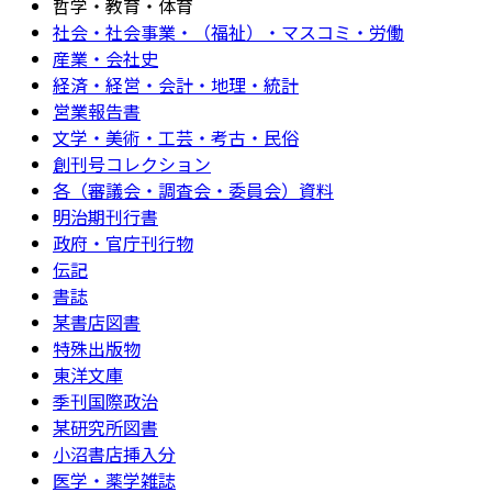
哲学・教育・体育
社会・社会事業・（福祉）・マスコミ・労働
産業・会社史
経済・経営・会計・地理・統計
営業報告書
文学・美術・工芸・考古・民俗
創刊号コレクション
各（審議会・調査会・委員会）資料
明治期刊行書
政府・官庁刊行物
伝記
書誌
某書店図書
特殊出版物
東洋文庫
季刊国際政治
某研究所図書
小沼書店挿入分
医学・薬学雑誌