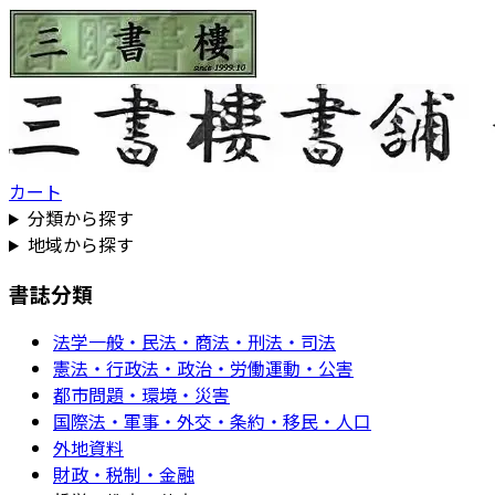
カート
分類から探す
地域から探す
書誌分類
法学一般・民法・商法・刑法・司法
憲法・行政法・政治・労働運動・公害
都市問題・環境・災害
国際法・軍事・外交・条約・移民・人口
外地資料
財政・税制・金融