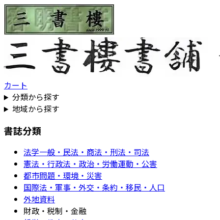
カート
分類から探す
地域から探す
書誌分類
法学一般・民法・商法・刑法・司法
憲法・行政法・政治・労働運動・公害
都市問題・環境・災害
国際法・軍事・外交・条約・移民・人口
外地資料
財政・税制・金融