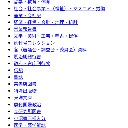
哲学・教育・体育
社会・社会事業・（福祉）・マスコミ・労働
産業・会社史
経済・経営・会計・地理・統計
営業報告書
文学・美術・工芸・考古・民俗
創刊号コレクション
各（審議会・調査会・委員会）資料
明治期刊行書
政府・官庁刊行物
伝記
書誌
某書店図書
特殊出版物
東洋文庫
季刊国際政治
某研究所図書
小沼書店挿入分
医学・薬学雑誌