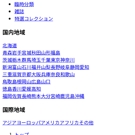
臨時分類
雑誌
特選コレクション
国内地域
北海道
青森
岩手
宮城
秋田
山形
福島
茨城
栃木
群馬
埼玉
千葉
東京
神奈川
新潟
富山
石川
福井
山梨
長野
岐阜
静岡
愛知
三重
滋賀
京都
大阪
兵庫
奈良
和歌山
鳥取
島根
岡山
広島
山口
徳島
香川
愛媛
高知
福岡
佐賀
長崎
熊本
大分
宮崎
鹿児島
沖縄
国際地域
アジア
ヨーロッパ
アメリカ
アフリカ
その他
トップ