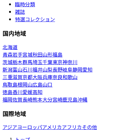
臨時分類
雑誌
特選コレクション
国内地域
北海道
青森
岩手
宮城
秋田
山形
福島
茨城
栃木
群馬
埼玉
千葉
東京
神奈川
新潟
富山
石川
福井
山梨
長野
岐阜
静岡
愛知
三重
滋賀
京都
大阪
兵庫
奈良
和歌山
鳥取
島根
岡山
広島
山口
徳島
香川
愛媛
高知
福岡
佐賀
長崎
熊本
大分
宮崎
鹿児島
沖縄
国際地域
アジア
ヨーロッパ
アメリカ
アフリカ
その他
トップ