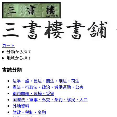
カート
分類から探す
地域から探す
書誌分類
法学一般・民法・商法・刑法・司法
憲法・行政法・政治・労働運動・公害
都市問題・環境・災害
国際法・軍事・外交・条約・移民・人口
外地資料
財政・税制・金融