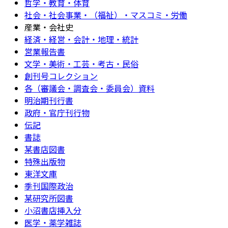
哲学・教育・体育
社会・社会事業・（福祉）・マスコミ・労働
産業・会社史
経済・経営・会計・地理・統計
営業報告書
文学・美術・工芸・考古・民俗
創刊号コレクション
各（審議会・調査会・委員会）資料
明治期刊行書
政府・官庁刊行物
伝記
書誌
某書店図書
特殊出版物
東洋文庫
季刊国際政治
某研究所図書
小沼書店挿入分
医学・薬学雑誌