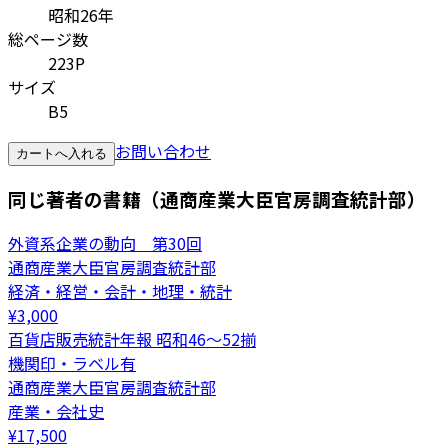
昭和26年
総ページ数
223P
サイズ
B5
お問い合わせ
カートへ入れる
同じ著者の書籍（通商産業大臣官房調査統計部）
外資系企業の動向 第30回
通商産業大臣官房調査統計部
経済・経営・会計・地理・統計
¥
3,000
百貨店販売統計年報 昭和46～52揃
機関印・ラベル有
通商産業大臣官房調査統計部
産業・会社史
¥
17,500