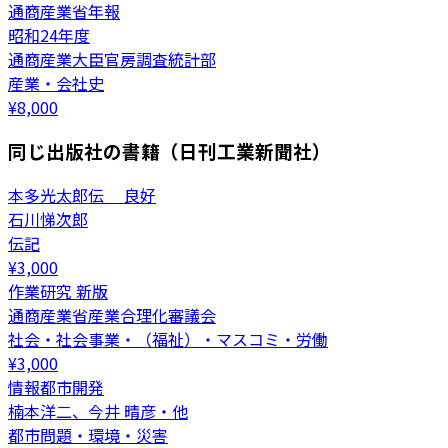
通商産業省年報
昭和24年度
通商産業大臣官房調査統計部
産業・会社史
¥
8,000
同じ出版社の書籍（日刊工業新聞社）
本多光太郎伝 良好
石川悌次郎
伝記
¥
3,000
作業研究 新版
通商産業省産業合理化審議会
社会・社会事業・（福祉）・マスコミ・労働
¥
3,000
情報都市開発
楠本洋二、今井 晴彦・他
都市問題・環境・災害