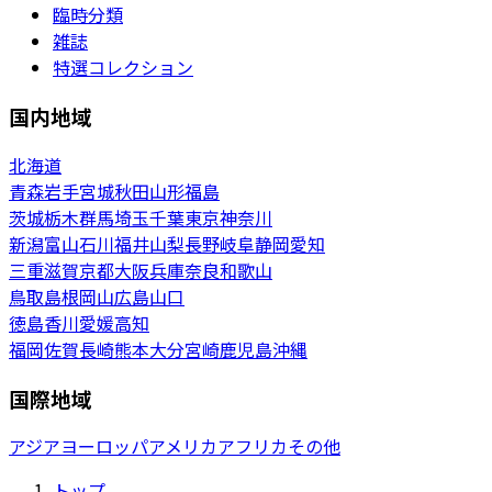
臨時分類
雑誌
特選コレクション
国内地域
北海道
青森
岩手
宮城
秋田
山形
福島
茨城
栃木
群馬
埼玉
千葉
東京
神奈川
新潟
富山
石川
福井
山梨
長野
岐阜
静岡
愛知
三重
滋賀
京都
大阪
兵庫
奈良
和歌山
鳥取
島根
岡山
広島
山口
徳島
香川
愛媛
高知
福岡
佐賀
長崎
熊本
大分
宮崎
鹿児島
沖縄
国際地域
アジア
ヨーロッパ
アメリカ
アフリカ
その他
トップ