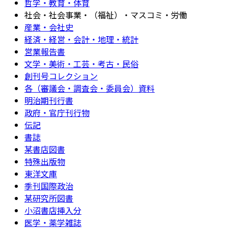
哲学・教育・体育
社会・社会事業・（福祉）・マスコミ・労働
産業・会社史
経済・経営・会計・地理・統計
営業報告書
文学・美術・工芸・考古・民俗
創刊号コレクション
各（審議会・調査会・委員会）資料
明治期刊行書
政府・官庁刊行物
伝記
書誌
某書店図書
特殊出版物
東洋文庫
季刊国際政治
某研究所図書
小沼書店挿入分
医学・薬学雑誌