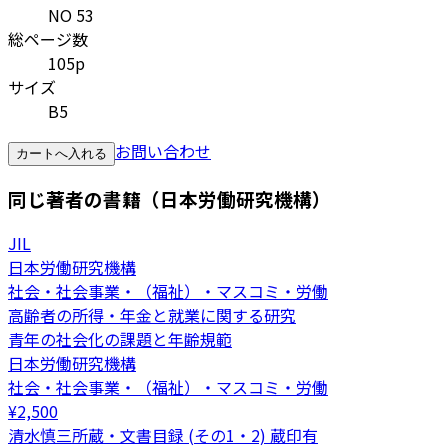
NO 53
総ページ数
105p
サイズ
B5
お問い合わせ
カートへ入れる
同じ著者の書籍（日本労働研究機構）
JIL
日本労働研究機構
社会・社会事業・（福祉）・マスコミ・労働
高齢者の所得・年金と就業に関する研究
青年の社会化の課題と年齢規範
日本労働研究機構
社会・社会事業・（福祉）・マスコミ・労働
¥
2,500
清水慎三所蔵・文書目録 (その1・2) 蔵印有