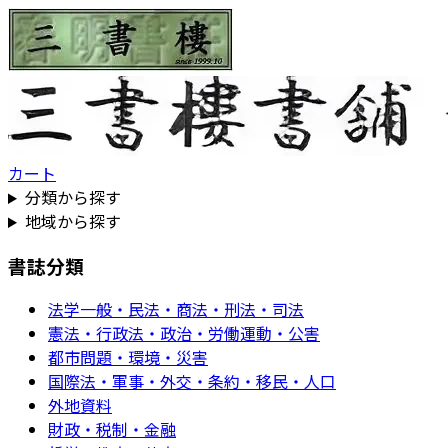
カート
分類から探す
地域から探す
書誌分類
法学一般・民法・商法・刑法・司法
憲法・行政法・政治・労働運動・公害
都市問題・環境・災害
国際法・軍事・外交・条約・移民・人口
外地資料
財政・税制・金融