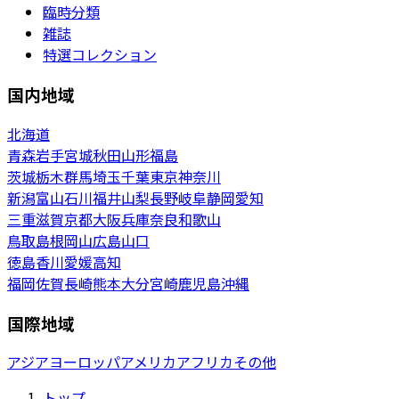
臨時分類
雑誌
特選コレクション
国内地域
北海道
青森
岩手
宮城
秋田
山形
福島
茨城
栃木
群馬
埼玉
千葉
東京
神奈川
新潟
富山
石川
福井
山梨
長野
岐阜
静岡
愛知
三重
滋賀
京都
大阪
兵庫
奈良
和歌山
鳥取
島根
岡山
広島
山口
徳島
香川
愛媛
高知
福岡
佐賀
長崎
熊本
大分
宮崎
鹿児島
沖縄
国際地域
アジア
ヨーロッパ
アメリカ
アフリカ
その他
トップ