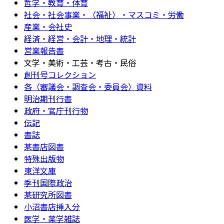
哲学・教育・体育
社会・社会事業・（福祉）・マスコミ・労働
産業・会社史
経済・経営・会計・地理・統計
営業報告書
文学・美術・工芸・考古・民俗
創刊号コレクション
各（審議会・調査会・委員会）資料
明治期刊行書
政府・官庁刊行物
伝記
書誌
某書店図書
特殊出版物
東洋文庫
季刊国際政治
某研究所図書
小沼書店挿入分
医学・薬学雑誌