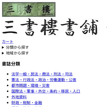
カート
分類から探す
地域から探す
書誌分類
法学一般・民法・商法・刑法・司法
憲法・行政法・政治・労働運動・公害
都市問題・環境・災害
国際法・軍事・外交・条約・移民・人口
外地資料
財政・税制・金融