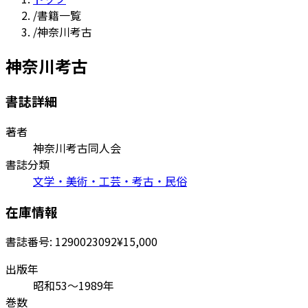
/
書籍一覧
/
神奈川考古
神奈川考古
書誌詳細
著者
神奈川考古同人会
書誌分類
文学・美術・工芸・考古・民俗
在庫情報
書誌番号:
1290023092
¥15,000
出版年
昭和53～1989年
巻数