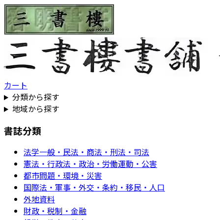
カート
分類から探す
地域から探す
書誌分類
法学一般・民法・商法・刑法・司法
憲法・行政法・政治・労働運動・公害
都市問題・環境・災害
国際法・軍事・外交・条約・移民・人口
外地資料
財政・税制・金融