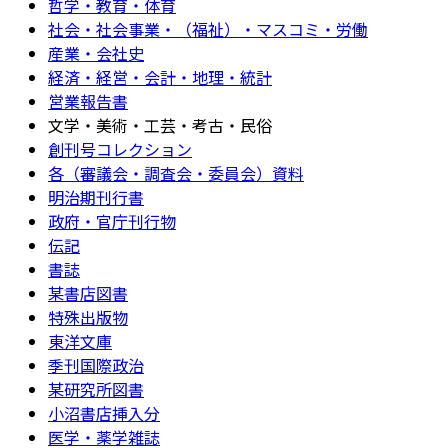
哲学・教育・体育
社会・社会事業・（福祉）・マスコミ・労働
産業・会社史
経済・経営・会計・地理・統計
営業報告書
文学・美術・工芸・考古・民俗
創刊号コレクション
各（審議会・調査会・委員会）資料
明治期刊行書
政府・官庁刊行物
伝記
書誌
某書店図書
特殊出版物
東洋文庫
季刊国際政治
某研究所図書
小沼書店挿入分
医学・薬学雑誌