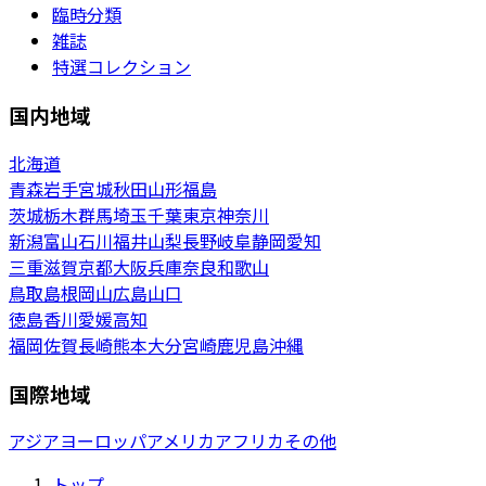
臨時分類
雑誌
特選コレクション
国内地域
北海道
青森
岩手
宮城
秋田
山形
福島
茨城
栃木
群馬
埼玉
千葉
東京
神奈川
新潟
富山
石川
福井
山梨
長野
岐阜
静岡
愛知
三重
滋賀
京都
大阪
兵庫
奈良
和歌山
鳥取
島根
岡山
広島
山口
徳島
香川
愛媛
高知
福岡
佐賀
長崎
熊本
大分
宮崎
鹿児島
沖縄
国際地域
アジア
ヨーロッパ
アメリカ
アフリカ
その他
トップ