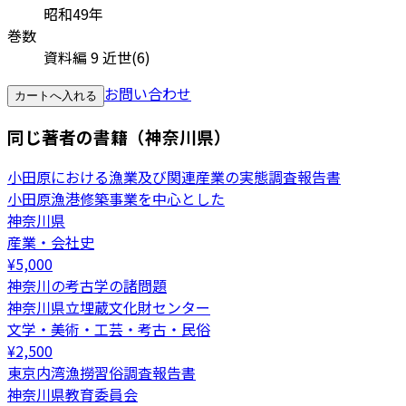
昭和49年
巻数
資料編 9 近世(6)
お問い合わせ
カートへ入れる
同じ著者の書籍（神奈川県）
小田原における漁業及び関連産業の実態調査報告書
小田原漁港修築事業を中心とした
神奈川県
産業・会社史
¥
5,000
神奈川の考古学の諸問題
神奈川県立埋蔵文化財センター
文学・美術・工芸・考古・民俗
¥
2,500
東京内湾漁撈習俗調査報告書
神奈川県教育委員会