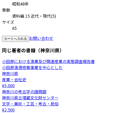
昭和48年
巻数
資料編 15 近代・現代(5)
サイズ
A5
お問い合わせ
カートへ入れる
同じ著者の書籍（神奈川県）
小田原における漁業及び関連産業の実態調査報告書
小田原漁港修築事業を中心とした
神奈川県
産業・会社史
¥
5,000
神奈川の考古学の諸問題
神奈川県立埋蔵文化財センター
文学・美術・工芸・考古・民俗
¥
2,500