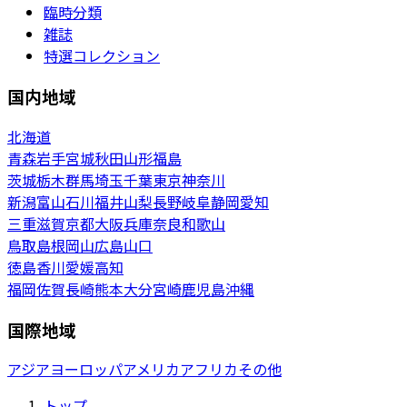
臨時分類
雑誌
特選コレクション
国内地域
北海道
青森
岩手
宮城
秋田
山形
福島
茨城
栃木
群馬
埼玉
千葉
東京
神奈川
新潟
富山
石川
福井
山梨
長野
岐阜
静岡
愛知
三重
滋賀
京都
大阪
兵庫
奈良
和歌山
鳥取
島根
岡山
広島
山口
徳島
香川
愛媛
高知
福岡
佐賀
長崎
熊本
大分
宮崎
鹿児島
沖縄
国際地域
アジア
ヨーロッパ
アメリカ
アフリカ
その他
トップ