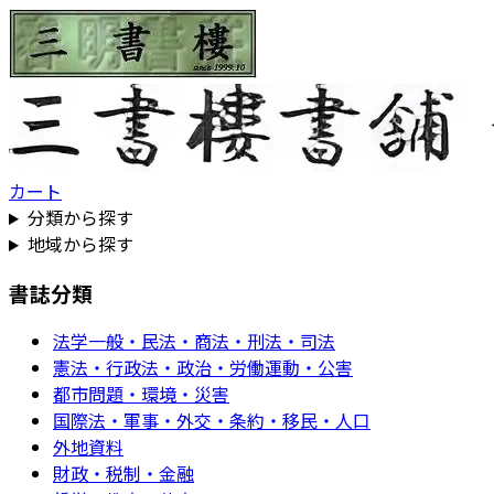
カート
分類から探す
地域から探す
書誌分類
法学一般・民法・商法・刑法・司法
憲法・行政法・政治・労働運動・公害
都市問題・環境・災害
国際法・軍事・外交・条約・移民・人口
外地資料
財政・税制・金融