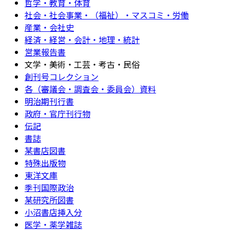
哲学・教育・体育
社会・社会事業・（福祉）・マスコミ・労働
産業・会社史
経済・経営・会計・地理・統計
営業報告書
文学・美術・工芸・考古・民俗
創刊号コレクション
各（審議会・調査会・委員会）資料
明治期刊行書
政府・官庁刊行物
伝記
書誌
某書店図書
特殊出版物
東洋文庫
季刊国際政治
某研究所図書
小沼書店挿入分
医学・薬学雑誌