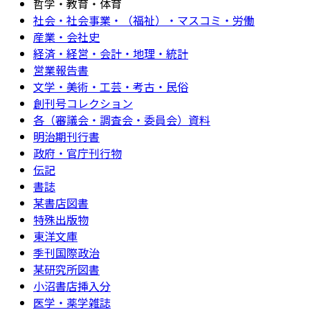
哲学・教育・体育
社会・社会事業・（福祉）・マスコミ・労働
産業・会社史
経済・経営・会計・地理・統計
営業報告書
文学・美術・工芸・考古・民俗
創刊号コレクション
各（審議会・調査会・委員会）資料
明治期刊行書
政府・官庁刊行物
伝記
書誌
某書店図書
特殊出版物
東洋文庫
季刊国際政治
某研究所図書
小沼書店挿入分
医学・薬学雑誌