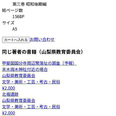
第三巻 昭和後期編
総ページ数
1568P
サイズ
A5
お問い合わせ
カートへ入れる
同じ著者の書籍（山梨県教育委員会）
甲斐国国分寺周辺聚落址の調査（予報）
末木両木神社付近の場合
山梨県教育委員会
文学・美術・工芸・考古・民俗
¥
2,000
北堀遺跡
山梨県教育委員会
文学・美術・工芸・考古・民俗
¥
2,000