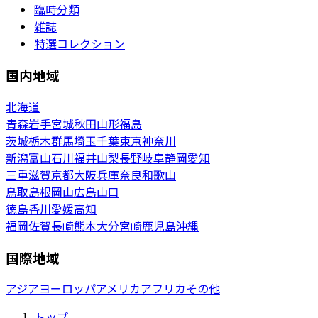
臨時分類
雑誌
特選コレクション
国内地域
北海道
青森
岩手
宮城
秋田
山形
福島
茨城
栃木
群馬
埼玉
千葉
東京
神奈川
新潟
富山
石川
福井
山梨
長野
岐阜
静岡
愛知
三重
滋賀
京都
大阪
兵庫
奈良
和歌山
鳥取
島根
岡山
広島
山口
徳島
香川
愛媛
高知
福岡
佐賀
長崎
熊本
大分
宮崎
鹿児島
沖縄
国際地域
アジア
ヨーロッパ
アメリカ
アフリカ
その他
トップ