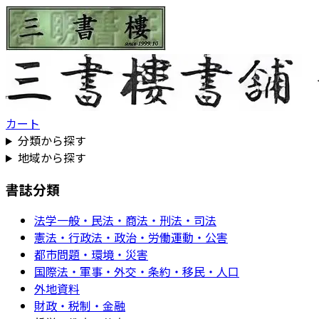
カート
分類から探す
地域から探す
書誌分類
法学一般・民法・商法・刑法・司法
憲法・行政法・政治・労働運動・公害
都市問題・環境・災害
国際法・軍事・外交・条約・移民・人口
外地資料
財政・税制・金融