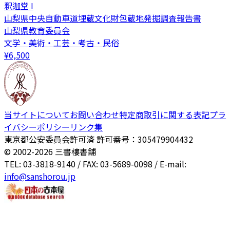
釈迦堂 I
山梨県中央自動車道埋蔵文化財包蔵地発掘調査報告書
山梨県教育委員会
文学・美術・工芸・考古・民俗
¥
6,500
当サイトについて
お問い合わせ
特定商取引に関する表記
プラ
イバシーポリシー
リンク集
東京都公安委員会許可済 許可番号：305479904432
© 2002-
2026
三書樓書舗
TEL: 03-3818-9140 / FAX: 03-5689-0098 / E-mail:
info@sanshorou.jp