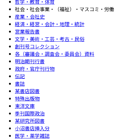
哲学・教育・体育
社会・社会事業・（福祉）・マスコミ・労働
産業・会社史
経済・経営・会計・地理・統計
営業報告書
文学・美術・工芸・考古・民俗
創刊号コレクション
各（審議会・調査会・委員会）資料
明治期刊行書
政府・官庁刊行物
伝記
書誌
某書店図書
特殊出版物
東洋文庫
季刊国際政治
某研究所図書
小沼書店挿入分
医学・薬学雑誌