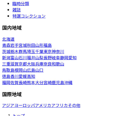
臨時分類
雑誌
特選コレクション
国内地域
北海道
青森
岩手
宮城
秋田
山形
福島
茨城
栃木
群馬
埼玉
千葉
東京
神奈川
新潟
富山
石川
福井
山梨
長野
岐阜
静岡
愛知
三重
滋賀
京都
大阪
兵庫
奈良
和歌山
鳥取
島根
岡山
広島
山口
徳島
香川
愛媛
高知
福岡
佐賀
長崎
熊本
大分
宮崎
鹿児島
沖縄
国際地域
アジア
ヨーロッパ
アメリカ
アフリカ
その他
トップ