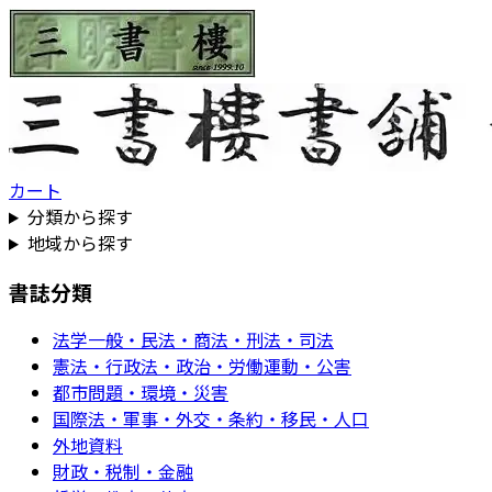
カート
分類から探す
地域から探す
書誌分類
法学一般・民法・商法・刑法・司法
憲法・行政法・政治・労働運動・公害
都市問題・環境・災害
国際法・軍事・外交・条約・移民・人口
外地資料
財政・税制・金融