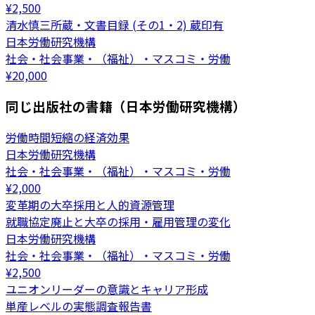
¥
2,500
清水慎三所蔵・文書目録 (その1・2) 蔵印有
日本労働研究機構
社会・社会事業・（福祉）・マスコミ・労働
¥
20,000
同じ出版社の書籍（日本労働研究機構）
労働時間短縮の経済効果
日本労働研究機構
社会・社会事業・（福祉）・マスコミ・労働
¥
2,000
変革期の大卒採用と人的資源管理
就職協定廃止と大卒の採用・雇用管理の変化
日本労働研究機構
社会・社会事業・（福祉）・マスコミ・労働
¥
2,500
ユニオンリーダーの意識とキャリア形成
単産レベルの実態調査報告書