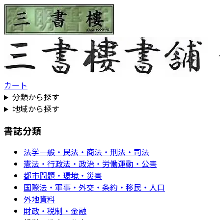
カート
分類から探す
地域から探す
書誌分類
法学一般・民法・商法・刑法・司法
憲法・行政法・政治・労働運動・公害
都市問題・環境・災害
国際法・軍事・外交・条約・移民・人口
外地資料
財政・税制・金融