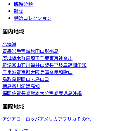
臨時分類
雑誌
特選コレクション
国内地域
北海道
青森
岩手
宮城
秋田
山形
福島
茨城
栃木
群馬
埼玉
千葉
東京
神奈川
新潟
富山
石川
福井
山梨
長野
岐阜
静岡
愛知
三重
滋賀
京都
大阪
兵庫
奈良
和歌山
鳥取
島根
岡山
広島
山口
徳島
香川
愛媛
高知
福岡
佐賀
長崎
熊本
大分
宮崎
鹿児島
沖縄
国際地域
アジア
ヨーロッパ
アメリカ
アフリカ
その他
トップ