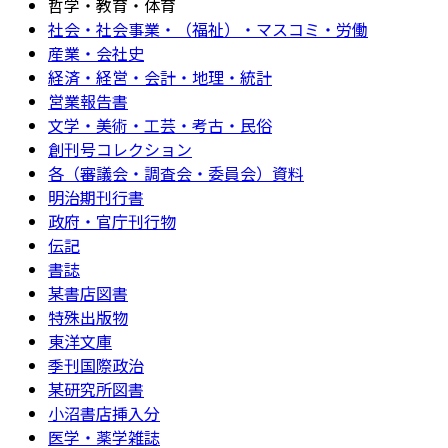
哲学・教育・体育
社会・社会事業・（福祉）・マスコミ・労働
産業・会社史
経済・経営・会計・地理・統計
営業報告書
文学・美術・工芸・考古・民俗
創刊号コレクション
各（審議会・調査会・委員会）資料
明治期刊行書
政府・官庁刊行物
伝記
書誌
某書店図書
特殊出版物
東洋文庫
季刊国際政治
某研究所図書
小沼書店挿入分
医学・薬学雑誌