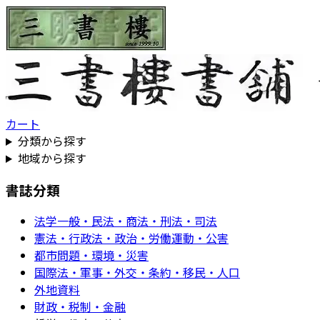
カート
分類から探す
地域から探す
書誌分類
法学一般・民法・商法・刑法・司法
憲法・行政法・政治・労働運動・公害
都市問題・環境・災害
国際法・軍事・外交・条約・移民・人口
外地資料
財政・税制・金融