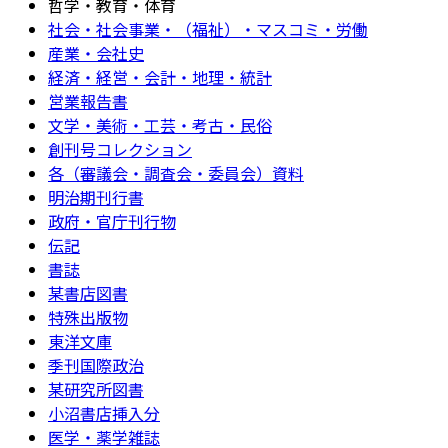
哲学・教育・体育
社会・社会事業・（福祉）・マスコミ・労働
産業・会社史
経済・経営・会計・地理・統計
営業報告書
文学・美術・工芸・考古・民俗
創刊号コレクション
各（審議会・調査会・委員会）資料
明治期刊行書
政府・官庁刊行物
伝記
書誌
某書店図書
特殊出版物
東洋文庫
季刊国際政治
某研究所図書
小沼書店挿入分
医学・薬学雑誌