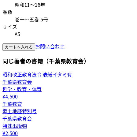
昭和11～16年
巻数
巻一〜五巻 5冊
サイズ
A5
お問い合わせ
カートへ入れる
同じ著者の書籍（千葉県教育会）
昭和改正教育法令 表紙イタミ有
千葉県教育会
哲学・教育・体育
¥
4,500
千葉教育
郷土地歴特別号
千葉県教育会
特殊出版物
¥
2,500