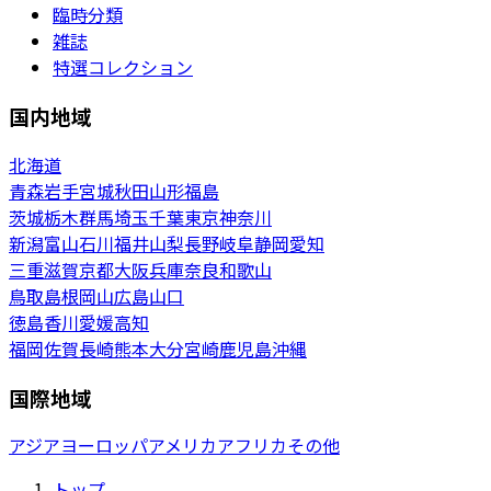
臨時分類
雑誌
特選コレクション
国内地域
北海道
青森
岩手
宮城
秋田
山形
福島
茨城
栃木
群馬
埼玉
千葉
東京
神奈川
新潟
富山
石川
福井
山梨
長野
岐阜
静岡
愛知
三重
滋賀
京都
大阪
兵庫
奈良
和歌山
鳥取
島根
岡山
広島
山口
徳島
香川
愛媛
高知
福岡
佐賀
長崎
熊本
大分
宮崎
鹿児島
沖縄
国際地域
アジア
ヨーロッパ
アメリカ
アフリカ
その他
トップ