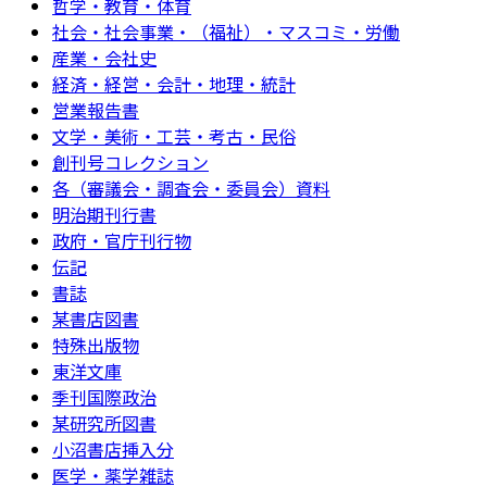
哲学・教育・体育
社会・社会事業・（福祉）・マスコミ・労働
産業・会社史
経済・経営・会計・地理・統計
営業報告書
文学・美術・工芸・考古・民俗
創刊号コレクション
各（審議会・調査会・委員会）資料
明治期刊行書
政府・官庁刊行物
伝記
書誌
某書店図書
特殊出版物
東洋文庫
季刊国際政治
某研究所図書
小沼書店挿入分
医学・薬学雑誌