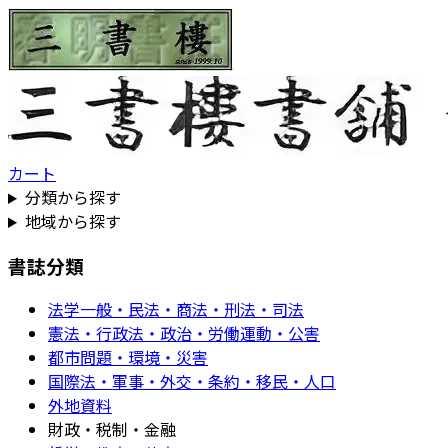
カート
分類から探す
地域から探す
書誌分類
法学一般・民法・商法・刑法・司法
憲法・行政法・政治・労働運動・公害
都市問題・環境・災害
国際法・軍事・外交・条約・移民・人口
外地資料
財政・税制・金融