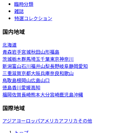
臨時分類
雑誌
特選コレクション
国内地域
北海道
青森
岩手
宮城
秋田
山形
福島
茨城
栃木
群馬
埼玉
千葉
東京
神奈川
新潟
富山
石川
福井
山梨
長野
岐阜
静岡
愛知
三重
滋賀
京都
大阪
兵庫
奈良
和歌山
鳥取
島根
岡山
広島
山口
徳島
香川
愛媛
高知
福岡
佐賀
長崎
熊本
大分
宮崎
鹿児島
沖縄
国際地域
アジア
ヨーロッパ
アメリカ
アフリカ
その他
トップ