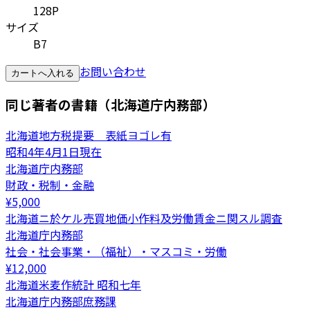
128P
サイズ
B7
お問い合わせ
カートへ入れる
同じ著者の書籍（北海道庁内務部）
北海道地方税提要 表紙ヨゴレ有
昭和4年4月1日現在
北海道庁内務部
財政・税制・金融
¥
5,000
北海道ニ於ケル売買地価小作料及労働賃金ニ関スル調査
北海道庁内務部
社会・社会事業・（福祉）・マスコミ・労働
¥
12,000
北海道米麦作統計 昭和七年
北海道庁内務部庶務課