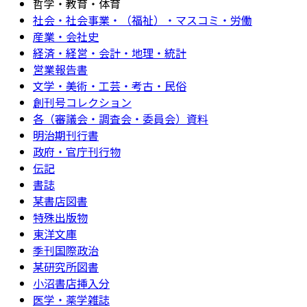
哲学・教育・体育
社会・社会事業・（福祉）・マスコミ・労働
産業・会社史
経済・経営・会計・地理・統計
営業報告書
文学・美術・工芸・考古・民俗
創刊号コレクション
各（審議会・調査会・委員会）資料
明治期刊行書
政府・官庁刊行物
伝記
書誌
某書店図書
特殊出版物
東洋文庫
季刊国際政治
某研究所図書
小沼書店挿入分
医学・薬学雑誌