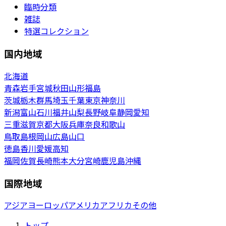
臨時分類
雑誌
特選コレクション
国内地域
北海道
青森
岩手
宮城
秋田
山形
福島
茨城
栃木
群馬
埼玉
千葉
東京
神奈川
新潟
富山
石川
福井
山梨
長野
岐阜
静岡
愛知
三重
滋賀
京都
大阪
兵庫
奈良
和歌山
鳥取
島根
岡山
広島
山口
徳島
香川
愛媛
高知
福岡
佐賀
長崎
熊本
大分
宮崎
鹿児島
沖縄
国際地域
アジア
ヨーロッパ
アメリカ
アフリカ
その他
トップ