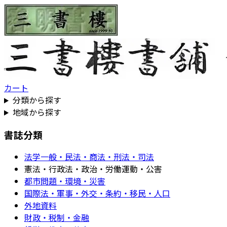
カート
分類から探す
地域から探す
書誌分類
法学一般・民法・商法・刑法・司法
憲法・行政法・政治・労働運動・公害
都市問題・環境・災害
国際法・軍事・外交・条約・移民・人口
外地資料
財政・税制・金融