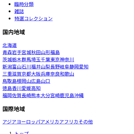
臨時分類
雑誌
特選コレクション
国内地域
北海道
青森
岩手
宮城
秋田
山形
福島
茨城
栃木
群馬
埼玉
千葉
東京
神奈川
新潟
富山
石川
福井
山梨
長野
岐阜
静岡
愛知
三重
滋賀
京都
大阪
兵庫
奈良
和歌山
鳥取
島根
岡山
広島
山口
徳島
香川
愛媛
高知
福岡
佐賀
長崎
熊本
大分
宮崎
鹿児島
沖縄
国際地域
アジア
ヨーロッパ
アメリカ
アフリカ
その他
トップ