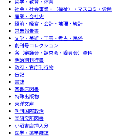
哲学・教育・体育
社会・社会事業・（福祉）・マスコミ・労働
産業・会社史
経済・経営・会計・地理・統計
営業報告書
文学・美術・工芸・考古・民俗
創刊号コレクション
各（審議会・調査会・委員会）資料
明治期刊行書
政府・官庁刊行物
伝記
書誌
某書店図書
特殊出版物
東洋文庫
季刊国際政治
某研究所図書
小沼書店挿入分
医学・薬学雑誌