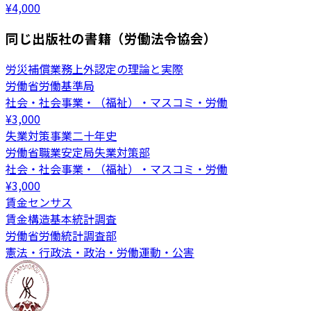
¥
4,000
同じ出版社の書籍（労働法令協会）
労災補償業務上外認定の理論と実際
労働省労働基準局
社会・社会事業・（福祉）・マスコミ・労働
¥
3,000
失業対策事業二十年史
労働省職業安定局失業対策部
社会・社会事業・（福祉）・マスコミ・労働
¥
3,000
賃金センサス
賃金構造基本統計調査
労働省労働統計調査部
憲法・行政法・政治・労働運動・公害