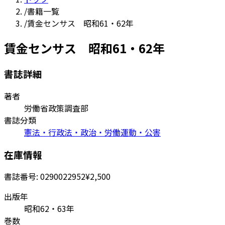
/
書籍一覧
/
賃金センサス 昭和61・62年
賃金センサス 昭和61・62年
書誌詳細
著者
労働省政策調査部
書誌分類
憲法・行政法・政治・労働運動・公害
在庫情報
書誌番号:
0290022952
¥2,500
出版年
昭和62・63年
巻数