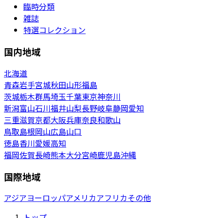
臨時分類
雑誌
特選コレクション
国内地域
北海道
青森
岩手
宮城
秋田
山形
福島
茨城
栃木
群馬
埼玉
千葉
東京
神奈川
新潟
富山
石川
福井
山梨
長野
岐阜
静岡
愛知
三重
滋賀
京都
大阪
兵庫
奈良
和歌山
鳥取
島根
岡山
広島
山口
徳島
香川
愛媛
高知
福岡
佐賀
長崎
熊本
大分
宮崎
鹿児島
沖縄
国際地域
アジア
ヨーロッパ
アメリカ
アフリカ
その他
トップ