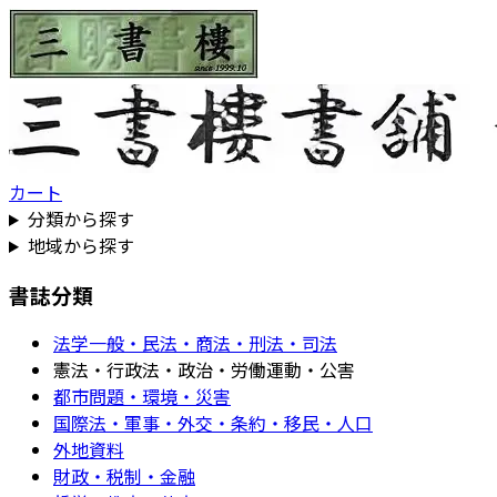
カート
分類から探す
地域から探す
書誌分類
法学一般・民法・商法・刑法・司法
憲法・行政法・政治・労働運動・公害
都市問題・環境・災害
国際法・軍事・外交・条約・移民・人口
外地資料
財政・税制・金融