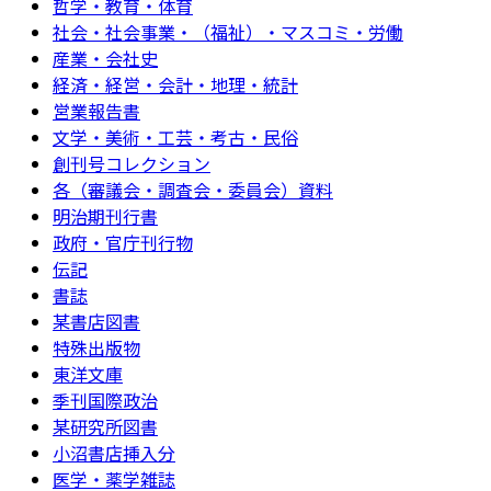
哲学・教育・体育
社会・社会事業・（福祉）・マスコミ・労働
産業・会社史
経済・経営・会計・地理・統計
営業報告書
文学・美術・工芸・考古・民俗
創刊号コレクション
各（審議会・調査会・委員会）資料
明治期刊行書
政府・官庁刊行物
伝記
書誌
某書店図書
特殊出版物
東洋文庫
季刊国際政治
某研究所図書
小沼書店挿入分
医学・薬学雑誌